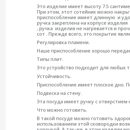
Это изделие имеет высоту 7.5 сантим
При этом, этот сотейник можно накрыт
приспособление имеет длинную и удоб
ручка закреплена на корпусе изделия
, ручка изделия не нагревается и про
сот . Прежде всего, это покрытие явл
Регулировка пламени.
Наше приспособление хорошо передает
Типы плит.
Это устройство подходит для любых ти
Устойчивость.
Приспособление имеет плоское дно. По
Подвеска на стену.
Эта посуда имеет ручку с отверстием
Что можно готовить.
В такой посуде можно готовить здоро
использованием этой сковородки воз
корочкой. А так-же, в этом изделии м