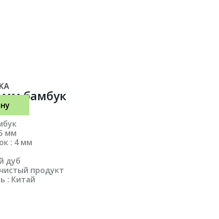
КА
5 мм бамбук
ину
мбук
95 мм
к : 4 мм
й дуб
 чистый продукт
 : Китай