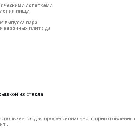
лическими лопатками
влении пищи
я выпуска пара
 варочных плит : да
крышкой из стекла
используется для профессионального приготовления с
ит .