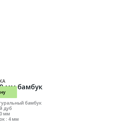
КА
00 мм бамбук
ину
атуральный бамбук
й дуб
00 мм
к : 4 мм