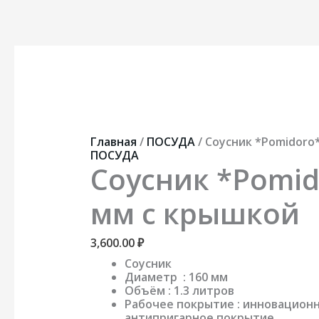
Перейти
к
содержимому
Количество
товара
Соусник
*Pomidoro*
160
мм
с
Главная
/
ПОСУДА
/ Соусник *Pomidoro
крышкой
ПОСУДА
Соусник *Pomid
мм с крышкой
3,600.00
₽
Соусник
Диаметр : 160 мм
Объём : 1.3 литров
Рабочее покрытие : инновацион
антипригарное покрытие