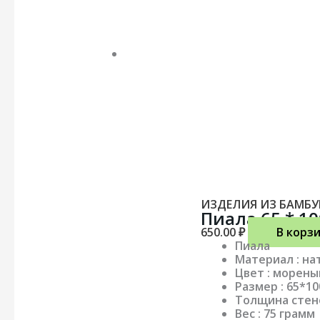
ИЗДЕЛИЯ ИЗ БАМБУ
Пиала 65 * 1
650.00
₽
В корз
Пиала
Материал : н
Цвет : морены
Размер : 65*1
Толщина стено
Вес : 75 грамм