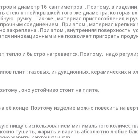
етров и диаметр 16 сантиметров . Поэтому, в изделии
ь стеклянной крышкой того-же диаметра, которая вход
ную ручку . Так-же , материал приспособления и руч
 прочным соединением . При этом , материал крепких 
чно закреплена . При этом , внутренняя поверхность 
яется инновационным и не позволяет пригорать проду
 тепло и быстро нагревается. Поэтому, надо регулир
пов плит : газовых, индукционных, керамических и э
этому , оно устойчиво стоит на плите.
 на её конце. Поэтому изделие можно повесить на ве
вую пищу с использованием минимального количества 
можно тушить, жарить и варить абсолютно любые блю
ожно жарить картошку и кур.