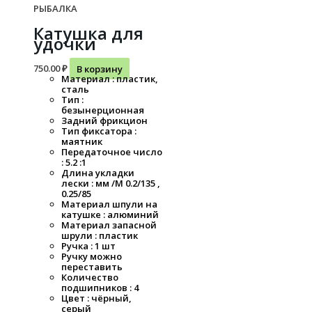
РЫБАЛКА
Катушка для
удочки
750.00
₽
В корзину
Материал : пластик,
сталь
Тип :
безынерционная
Задний фрикцион
Тип фиксатора :
маятник
Передаточное число
: 5.2 :1
Длина укладки
лески : мм /M 0.2/135 ,
0.25/85
Материал шпули на
катушке : алюминий
Материал запасной
шрули : пластик
Ручка : 1 шт
Ручку можно
переставить
Количество
подшипников : 4
Цвет : чёрный,
серый