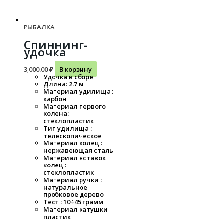
РЫБАЛКА
Спиннинг-
удочка
3,000.00
₽
В корзину
Удочка в сборе
Длина: 2.7 м
Материал удилища :
карбон
Материал первого
колена:
стеклопластик
Тип удилища :
телескопическое
Материал колец :
нержавеющая сталь
Материал вставок
колец :
стеклопластик
Материал ручки :
натуральное
пробковое дерево
Тест : 10÷45 грамм
Материал катушки :
пластик