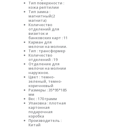
Тип поверхности :
кожа рептилии
Тип замка :
магнитный(2
магнита)
Количество
отделений для
визиток и
банковских карт : 11
Карман для
мелочи на молнии.
Тип : трансформер
Количество
отделений : 19
Отделение для
мелочи на молнии
наружное.
Цвет : темно-
зеленый, темно-
коричневый
Размеры : 35*95*185
мм
Вес : 170 грамм
Упаковка : плотная
картонная
подарочная
коробка
Производитель :
Китай