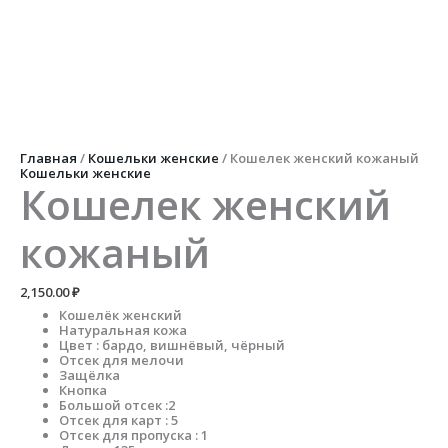
Перейти
к
содержимому
Количество
товара
Кошелек
женский
кожаный
Главная
/
Кошельки женские
/ Кошелек женский кожаный
Кошельки женские
Кошелек женский
кожаный
2,150.00
₽
Кошелёк женский
Натуральная кожа
Цвет : бардо, вишнёвый, чёрный
Отсек для мелочи
Защёлка
Кнопка
Большой отсек :2
Отсек для карт : 5
Отсек для пропуска : 1