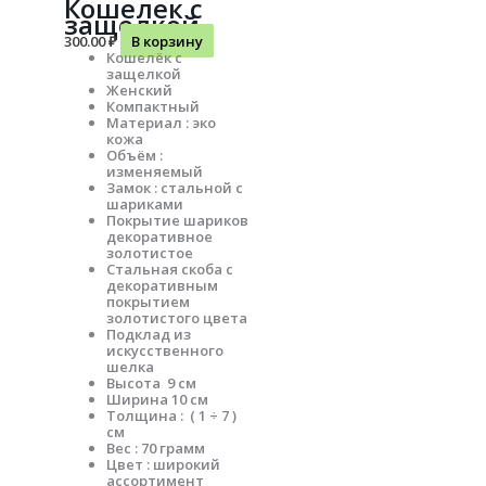
Кошелек с
защелкой
300.00
₽
В корзину
Кошелёк с
защелкой
Женский
Компактный
Материал : эко
кожа
Объём :
изменяемый
Замок : стальной с
шариками
Покрытие шариков
декоративное
золотистое
Стальная скоба с
декоративным
покрытием
золотистого цвета
Подклад из
искусственного
шелка
Высота 9 см
Ширина 10 см
Толщина : ( 1 ÷ 7 )
см
Вес : 70 грамм
Цвет : широкий
ассортимент