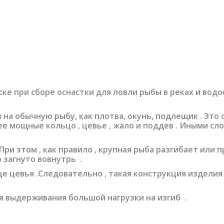
ке при сборе оснастки для ловли рыбы в реках и водо
а обычную рыбу, как плотва, окунь, подлещик . Это 
е мощные кольцо , цевье , жало и поддев . Иными сло
ри этом , как правило , крупная рыба разгибает или 
 загнуто вовнутрь .
це цевья .Следовательно , такая конструкция издели
ля выдерживания большой нагрузки на изгиб .