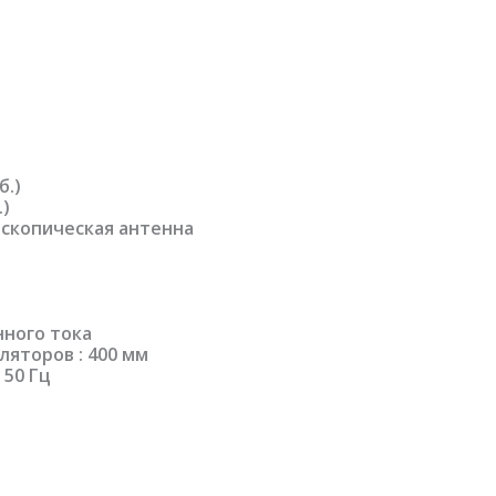
б.)
.)
ескопическая антенна
нного тока
ляторов : 400 мм
 50 Гц