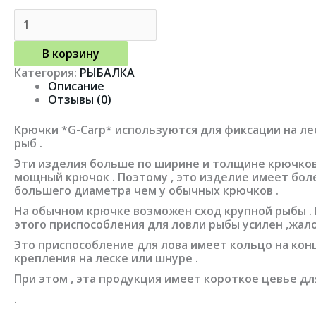
В корзину
Категория:
РЫБАЛКА
Описание
Отзывы (0)
Крючки *G-Carp* используются для фиксации на лес
рыб .
Эти изделия больше по ширине и толщине крючков н
мощный крючок . Поэтому , это изделие имеет боле
большего диаметра чем у обычных крючков .
На обычном крючке возможен сход крупной рыбы . П
этого приспособления для ловли рыбы усилен ,жало
Это приспособление для лова имеет кольцо на кон
крепления на леске или шнуре .
При этом , эта продукция имеет короткое цевье д
.