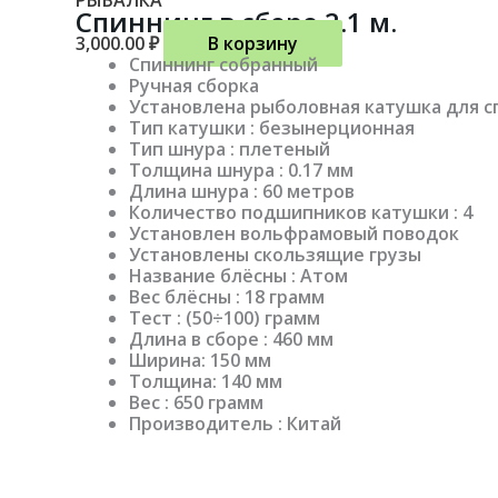
РЫБАЛКА
Спиннинг в сборе 2.1 м.
3,000.00
₽
В корзину
Спиннинг собранный
Ручная сборка
Установлена рыболовная катушка для с
Тип катушки : безынерционная
Тип шнура : плетеный
Толщина шнура : 0.17 мм
Длина шнура : 60 метров
Количество подшипников катушки : 4
Установлен вольфрамовый поводок
Установлены скользящие грузы
Название блёсны : Атом
Вес блёсны : 18 грамм
Тест : (50÷100) грамм
Длина в сборе : 460 мм
Ширина: 150 мм
Толщина: 140 мм
Вес : 650 грамм
Производитель : Китай