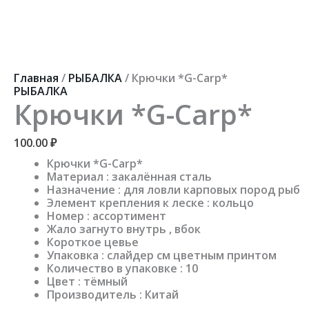
Перейти
к
содержимому
Количество
товара
Крючки
Главная
/
РЫБАЛКА
/ Крючки *G-Carp*
*G-
РЫБАЛКА
Carp*
Крючки *G-Carp*
100.00
₽
Крючки *G-Carp*
Материал : закалённая сталь
Назначение : для ловли карповых пород рыб
Элемент крепления к леске : кольцо
Номер : ассортимент
Жало загнуто внутрь , вбок
Короткое цевье
Упаковка : слайдер см цветным принтом
Количество в упаковке : 10
Цвет : тёмный
Производитель : Китай