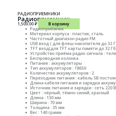
РАДИОПРИЕМНИКИ
Радиоприемник
1,500.00
₽
В корзину
Радиоприёмник
Материал корпуса : пластик, сталь
Частотный диапазон радио FM
USB вход ( для флеш-накопителя до 32 Г
TFT вход(для TFT карты памяти до 32 Гб
Устройство приёма радио сигнала : тел
Беспроводная колонка
Питание : аккумуляторы
Тип аккумуляторов : 18650
Количество аккумуляторов : 2
Переходник питания : кабель 5В постоя
Длина кабеля питания и зарядки аккуму
Источник питания и зарядки : сеть 220 В
Цвет : чёрный, тёмно-синий, красный
Длина : 130 мм
Ширина : 70 мм
Толщина : 35 мм
Вес : 140 грамм