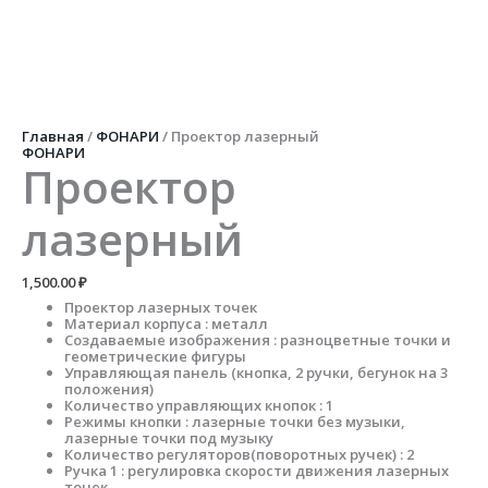
Перейти
к
содержимому
Количество
товара
Проектор
лазерный
Главная
/
ФОНАРИ
/ Проектор лазерный
ФОНАРИ
Проектор
лазерный
1,500.00
₽
Проектор лазерных точек
Материал корпуса : металл
Создаваемые изображения : разноцветные точки и
геометрические фигуры
Управляющая панель (кнопка, 2 ручки, бегунок на 3
положения)
Количество управляющих кнопок : 1
Режимы кнопки : лазерные точки без музыки,
лазерные точки под музыку
Количество регуляторов(поворотных ручек) : 2
Ручка 1 : регулировка скорости движения лазерных
точек