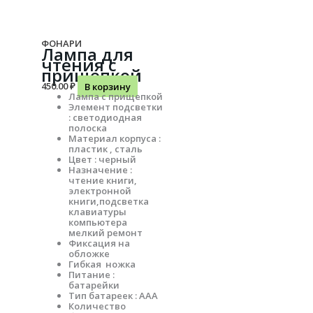
ФОНАРИ
Лампа для
чтения с
прищепкой
450.00
₽
В корзину
Лампа с прищепкой
Элемент подсветки
: светодиодная
полоска
Материал корпуса :
пластик , сталь
Цвет : черный
Назначение :
чтение книги,
электронной
книги,подсветка
клавиатуры
компьютера
мелкий ремонт
Фиксация на
обложке
Гибкая ножка
Питание :
батарейки
Тип батареек : ААА
Количество