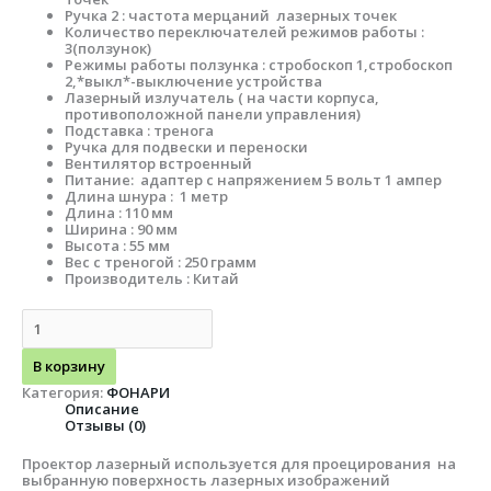
Ручка 2 : частота мерцаний лазерных точек
Количество переключателей режимов работы :
3(ползунок)
Режимы работы ползунка : стробоскоп 1,стробоскоп
2,*выкл*-выключение устройства
Лазерный излучатель ( на части корпуса,
противоположной панели управления)
Подставка : тренога
Ручка для подвески и переноски
Вентилятор встроенный
Питание: адаптер с напряжением 5 вольт 1 ампер
Длина шнура : 1 метр
Длина : 110 мм
Ширина : 90 мм
Высота : 55 мм
Вес с треногой : 250 грамм
Производитель : Китай
В корзину
Категория:
ФОНАРИ
Описание
Отзывы (0)
Проектор лазерный используется для проецирования на
выбранную поверхность лазерных изображений