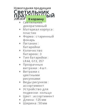
Новогодняя продукция
Светильник
праздничный
200.00
₽
В корзину
Светильник
декоративный
Материал корпуса :
пластик
Форма : старинный
фонарь
Питание :
батарейки
Количество
батареек : 3
Тип батарейки :
LR44, G13, 357
Прозрачные
витражи : 4 шт.
Витражи с
цветными
рисунками
Виды рисунков :
ассортимент
Устройство для
подвески : кольцо
Цвет : ассортимент
Длина : 125 мм
Ширина : 50 мм