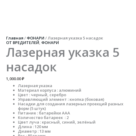
Перейти
к
содержимому
Количество
товара
Лазерная
указка
5
Главная
/
ФОНАРИ
/ Лазерная указка 5 насадок
насадок
ОТ ВРЕДИТЕЛЕЙ
,
ФОНАРИ
Лазерная указка 5
насадок
1,000.00
₽
Лазерная указка
Материал корпуса : алюминий
Цвет : черный, серебро
Управляющий элемент : кнопка (боковая)
Насадки для создания лазерных проекций разных
форм (5 штук)
Питание : батарейки ААА
Количество батареек : 2
Цвет луча : красный, синий, зелёный
Длина : 120 мм
Диаметр : 13 мм
Вес : 80 грамм