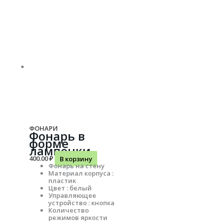
ФОНАРИ
Фонарь в
форме
лампочки
400.00
₽
В корзину
Фонарь на стену
Материал корпуса :
пластик
Цвет : белый
Управляющее
устройство : кнопка
Количество
режимов яркости