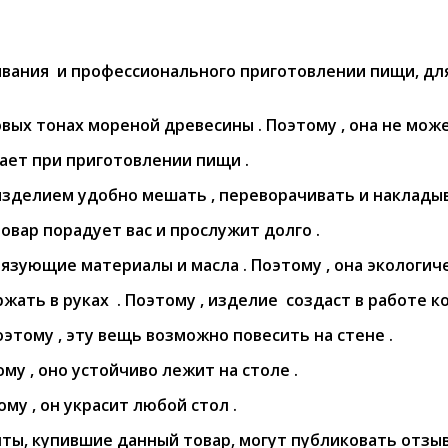
ивания и профессионального приготовлении пищи, для
ых тонах мореной древесины . Поэтому , она не может
тает при приготовлении пищи .
изделием удобно мешать , переворачивать и накладыв
товар порадует вас и прослужит долго .
зующие материалы и масла . Поэтому , она экологичес
жать в руках . Поэтому , изделие создаст в работе к
этому , эту вещь возможно повесить на стене .
му , оно устойчиво лежит на столе .
му , он украсит любой стол .
ты, купившие данный товар, могут публиковать отзы