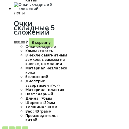
Китай
ЛУПЫ
Очки
складные 5
сложений
800.00
₽
В корзину
Очки складные
Компактность
В чехле с магнитным
замком, с замком на
кнопке, на молнии
Материал чезла : эко
кожа
5 сложений
Диоптрии :
ассортимент(+, -)
Материал : пластик
Цвет : черный
Длина : 70 мм
Ширина : 30 мм
Толщина : 30 мм
Вес : 40 грамм
Производитель :
Китай