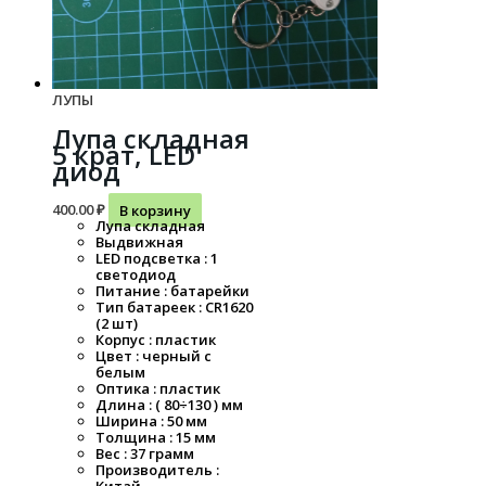
ЛУПЫ
Лупа складная
5 крат, LED
диод
400.00
₽
В корзину
Лупа складная
Выдвижная
LED подсветка : 1
светодиод
Питание : батарейки
Тип батареек : CR1620
(2 шт)
Корпус : пластик
Цвет : черный с
белым
Оптика : пластик
Длина : ( 80÷130 ) мм
Ширина : 50 мм
Толщина : 15 мм
Вес : 37 грамм
Производитель :