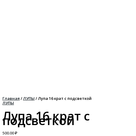
Главная
/
ЛУПЫ
/ Лупа 16 крат с подсветкой
ЛУПЫ
Лупа 16 крат с
подсветкой
500.00
₽