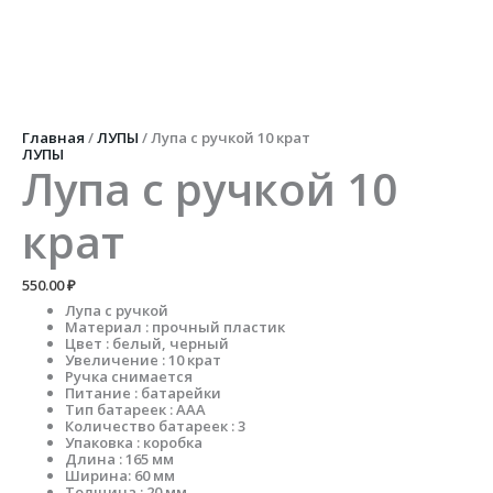
Перейти
к
содержимому
Количество
товара
Лупа
с
ручкой
Главная
/
ЛУПЫ
/ Лупа с ручкой 10 крат
10
ЛУПЫ
крат
Лупа с ручкой 10
крат
550.00
₽
Лупа с ручкой
Материал : прочный пластик
Цвет : белый, черный
Увеличение : 10 крат
Ручка снимается
Питание : батарейки
Тип батареек : ААА
Количество батареек : 3
Упаковка : коробка
Длина : 165 мм
Ширина: 60 мм
Толщина : 20 мм