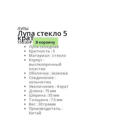
ЛУПЫ
Лупа стекло 5
крат
150.00
₽
В корзину
Лупа складная
Кратность : 5
Материал : стекло
Корпус :
высокопрочный
пластик
Оболочка : экокожа
Соединение :
хольнитен
Увеличение : 4 крат
Длина : 75 мм
Ширина : 55 мм
Толщина : 7.5 мм
Вес : 30 грамм
Производитель :
Китай