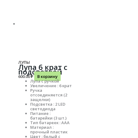
ЛУПЫ
Лупа 6 крат с
подсветкой
600.00
₽
В корзину
Лупа с ручкой
Увеличение : 6 крат
Ручка
отсоединяется (2
защелки)
Подсветка : 2 LED
светодиода
Питание :
батарейки (3 шт.)
Тип батареек : ААА
Материал :
прочный пластик
Цвет : белый с