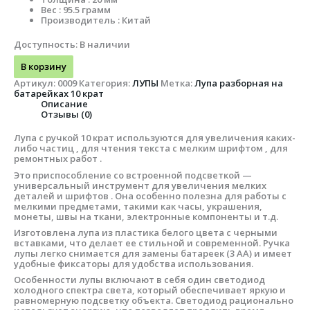
Вес : 95.5 грамм
Производитель : Китай
Доступность:
В наличии
В корзину
Артикул:
0009
Категория:
ЛУПЫ
Метка:
Лупа разборная на
батарейках 10 крат
Описание
Отзывы (0)
Лупа с ручкой 10 крат используются для увеличения каких-
либо частиц , для чтения текста с мелким шрифтом , для
ремонтных работ .
Это приспособление со встроенной подсветкой —
универсальный инструмент для увеличения мелких
деталей и шрифтов . Она особенно полезна для работы с
мелкими предметами, такими как часы, украшения,
монеты, швы на ткани, электронные компоненты и т.д.
Изготовлена лупа из пластика белого цвета с черными
вставками, что делает ее стильной и современной. Ручка
лупы легко снимается для замены батареек (3 АА) и имеет
удобные фиксаторы для удобства использования.
Особенности лупы включают в себя один светодиод
холодного спектра света, который обеспечивает яркую и
равномерную подсветку объекта. Светодиод рационально