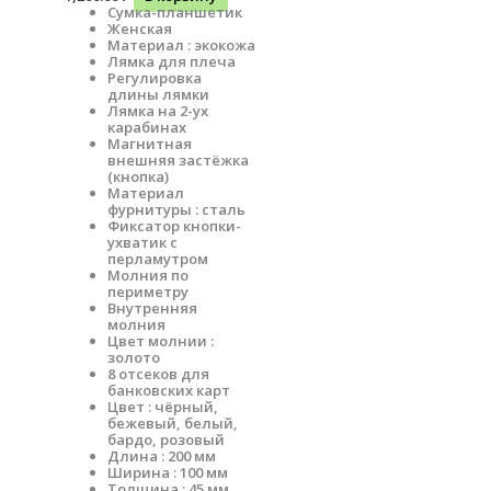
Сумка-планшетик
Женская
Материал : экокожа
Лямка для плеча
Регулировка
длины лямки
Лямка на 2-ух
карабинах
Магнитная
внешняя застёжка
(кнопка)
Материал
фурнитуры : сталь
Фиксатор кнопки-
ухватик с
перламутром
Молния по
периметру
Внутренняя
молния
Цвет молнии :
золото
8 отсеков для
банковских карт
Цвет : чёрный,
бежевый, белый,
бардо, розовый
Длина : 200 мм
Ширина : 100 мм
Толщина : 45 мм