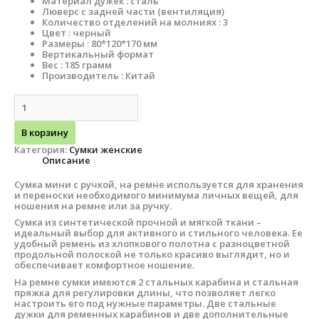
Материал дужек : сталь
Люверс с задней части (вентиляция)
Количество отделений на молниях : 3
Цвет : черный
Размеры : 80*120*170 мм
Вертикальный формат
Вес : 185 грамм
Производитель : Китай
В корзину
Категория:
Сумки женские
Описание
Сумка мини с ручкой, на ремне используется для хранения
и переноски необходимого минимума личных вещей, для
ношения на ремне или за ручку.
Сумка из синтетической прочной и мягкой ткани –
идеальный выбор для активного и стильного человека. Ее
удобный ремень из хлопкового полотна с разноцветной
продольной полоской не только красиво выглядит, но и
обеспечивает комфортное ношение.
На ремне сумки имеются 2 стальных карабина и стальная
пряжка для регулировки длины, что позволяет легко
настроить его под нужные параметры. Две стальные
дужки для ременных карабинов и две дополнительные