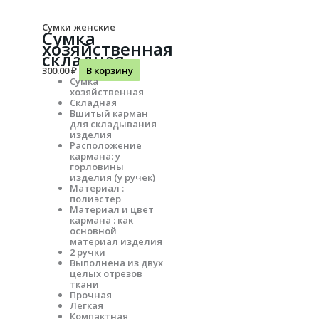
Сумки женские
Сумка
хозяйственная
складная
300.00
₽
В корзину
Сумка
хозяйственная
Складная
Вшитый карман
для складывания
изделия
Расположение
кармана: у
горловины
изделия (у ручек)
Материал :
полиэстер
Материал и цвет
кармана : как
основной
материал изделия
2 ручки
Выполнена из двух
целых отрезов
ткани
Прочная
Легкая
Компактная