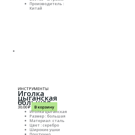
Производитель :
Китай
ИНСТРУМЕНТЫ
Иголка
цыганская
большая
30.00
₽
В корзину
Иголка цыганская
Размер : большая
Материал :сталь
Цвет : серебро
Широкие ушки
Поштучно