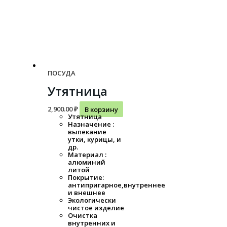
ПОСУДА
Утятница
2,900.00
₽
В корзину
Утятница
Назначение :
выпекание
утки, курицы, и
др.
Материал :
алюминий
литой
Покрытие:
антипригарное,внутреннее
и внешнее
Экологически
чистое изделие
Очистка
внутренних и