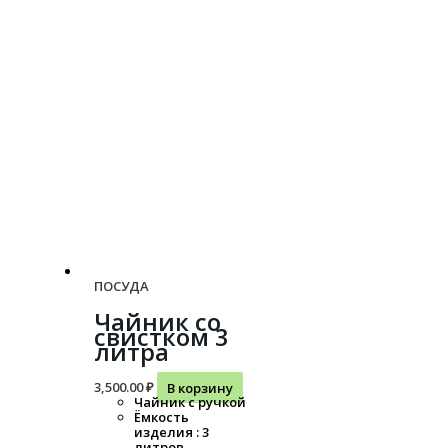
ПОСУДА
Чайник со
свистком 3
литра
3,500.00
₽
В корзину
Чайник с ручкой
Ёмкость
изделия : 3
литров