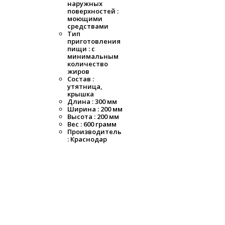
наружных
поверхностей :
моющими
средствами
Тип
приготовления
пищи : с
минимальным
количество
жиров
Состав :
утятница,
крышка
Длина : 300 мм
Ширина : 200 мм
Высота : 200 мм
Вес : 600 грамм
Производитель
: Краснодар