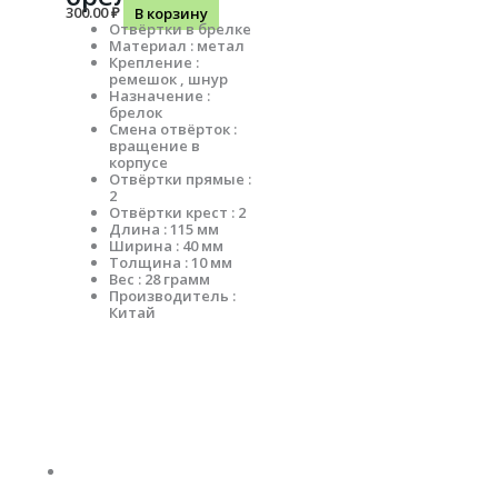
300.00
₽
В корзину
Отвёртки в брелке
Материал : метал
Крепление :
ремешок , шнур
Назначение :
брелок
Смена отвёрток :
вращение в
корпусе
Отвёртки прямые :
2
Отвёртки крест : 2
Длина : 115 мм
Ширина : 40 мм
Толщина : 10 мм
Вес : 28 грамм
Производитель :
Китай