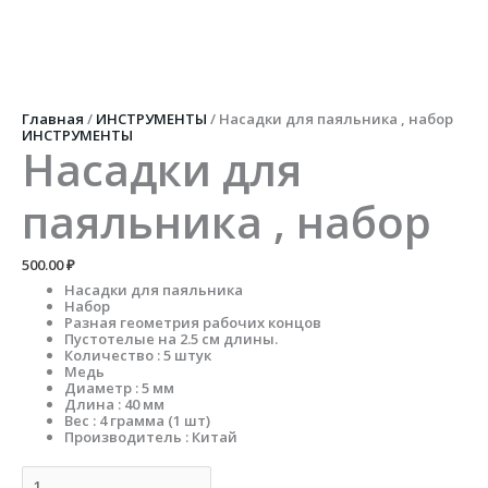
Перейти
к
содержимому
Количество
товара
Насадки
для
Главная
/
ИНСТРУМЕНТЫ
/ Насадки для паяльника , набор
паяльника
ИНСТРУМЕНТЫ
,
Насадки для
набор
паяльника , набор
500.00
₽
Насадки для паяльника
Набор
Разная геометрия рабочих концов
Пустотелые на 2.5 см длины.
Количество : 5 штук
Медь
Диаметр : 5 мм
Длина : 40 мм
Вес : 4 грамма (1 шт)
Производитель : Китай