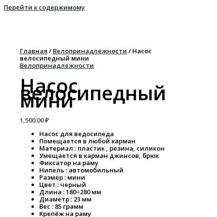
Перейти к содержимому
Главная
/
Велопринадлежности
/ Насос
велосипедный мини
Велопринадлежности
Насос
велосипедный
мини
1,500.00
₽
Насос для ведосипеда
Помещается в любой карман
Материал : пластик , резина, силикон
Умещается в карман джинсов, брюк
Фиксатор на раму
Нипель : автомобильный
Размер : мини
Цвет : черный
Длина : 180÷280 мм
Диаметр : 23 мм
Вес : 85 грамм
Крепёж на раму