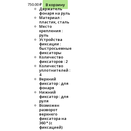
750.00
₽
В корзину
Держатель
фонаря на руль
Материал :
пластик, сталь
Место
крепления :
руль
Устройства
фиксации :
быстросьемные
фиксаторы
Количество
фиксаторов : 2
Количество
уплотнителей :
4
Верхний
фиксатор : для
фонаря
Нижний
фиксатор : для
руля
Возможен
разворот
верхнего
фиксатора на
360 ° (с
фиксацией)