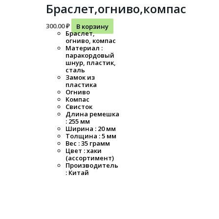
Браслет,огниво,компас
300.00
₽
В корзину
Браслет,
огниво, компас
Материал :
паракордовый
шнур, пластик,
сталь
Замок из
пластика
Огниво
Компас
Свисток
Длина ремешка
: 255 мм
Ширина : 20 мм
Толщина : 5 мм
Вес : 35 грамм
Цвет : хаки
(ассортимент)
Производитель
: Китай