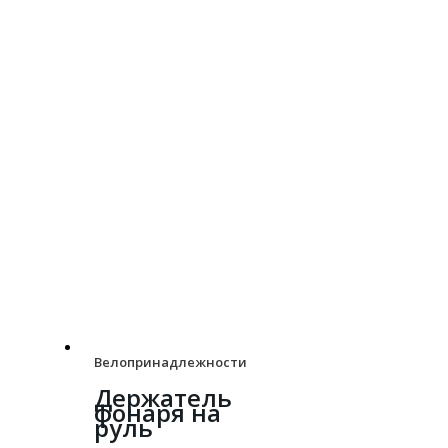
Велопринадлежности
Держатель
фонаря на
руль