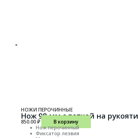
НОЖИ ПЕРОЧИННЫЕ
Нож 98 мм с веткой на рукоят
850.00
₽
В корзину
Нож перочинный
Фиксатор лезвия