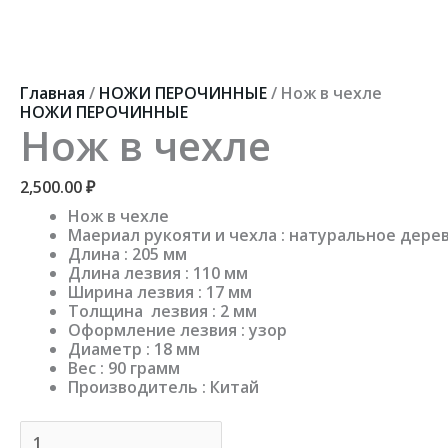
Перейти
к
содержимому
Количество
товара
Главная
/
НОЖИ ПЕРОЧИННЫЕ
/ Нож в чехле
Нож
НОЖИ ПЕРОЧИННЫЕ
в
Нож в чехле
чехле
2,500.00
₽
Нож в чехле
Маериал рукояти и чехла : натуральное дере
Длина : 205 мм
Длина лезвия : 110 мм
Ширина лезвия : 17 мм
Толщина лезвия : 2 мм
Оформление лезвия : узор
Диаметр : 18 мм
Вес : 90 грамм
Производитель : Китай