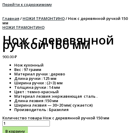
Перейти к содержимому
Главная
/
НОЖИ ТРАМОНТИНО
/ Нож с деревянной ручкой 150
мм
НОЖИ ТРАМОНТИНО
Нож с деревянной
ручкой 150 мм
900.00
₽
Нож кухонный
Вес : 97 грамм
Материал ручки : дерево
Длина ручки : 125 мм
Ширина ручки : (2÷3) мм
Толщина ручки : 14 мм
Цвет : темно-красный
Материал лезвия :нержавеющая сталь .
Длина лезвия :150 мм
Ширина лезвия — 30÷20 мм( сужается)
Производитель : Бразилия
Количество товара Нож с деревянной ручкой 150 мм
В корзину