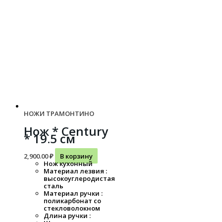
НОЖИ ТРАМОНТИНО
Нож * Century
* 19.5 см
2,900.00
₽
В корзину
Нож кухонный
Материал лезвия :
высокоуглеродистая
сталь
Материал ручки :
поликарбонат со
стекловолокном
Длина ручки :