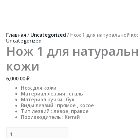
Перейти
к
содержимому
Количество
товара
Нож
Главная
/
Uncategorized
/ Нож 1 для натуральной к
1
Uncategorized
для
Нож 1 для натураль
натуральной
кожи
кожи
6,000.00
₽
Нож для кожи
Материал лезвия : сталь
Материал ручки : бук
Виды лезвий : прямое , косое
Тип лезвий : левое, правое
Производитель : Китай