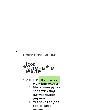
НОЖИ ПЕРОЧИННЫЕ
Нож
*Олень* в
чехле
1,200.00
₽
В корзину
Нож для охоты
Материал ручки
: пластик под
натуральное
дерево
Устройство для
хранения :
чехол