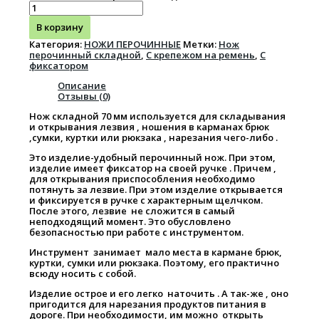
В корзину
Категория:
НОЖИ ПЕРОЧИННЫЕ
Метки:
Нож
перочинный складной
,
С крепежом на ремень
,
С
фиксатором
Описание
Отзывы (0)
Нож складной 70 мм используется для складывания
и открывания лезвия , ношения в карманах брюк
,сумки, куртки или рюкзака , нарезания чего-либо .
Это изделие-удобный перочинный нож. При этом,
изделие имеет фиксатор на своей ручке . Причем ,
для открывания приспособления необходимо
потянуть за лезвие. При этом изделие открывается
и фиксируется в ручке с характерным щелчком.
После этого, лезвие не сложится в самый
неподходящий момент. Это обусловлено
безопасностью при работе с инструментом.
Инструмент занимает мало места в кармане брюк,
куртки, сумки или рюкзака. Поэтому, его практично
всюду носить с собой.
Изделие острое и его легко наточить . А так-же , оно
пригодится для нарезания продуктов питания в
дороге. При необходимости, им можно открыть