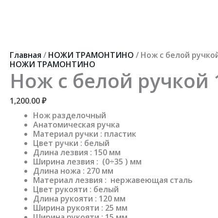
Перейти
к
содержимому
Количество
товара
Нож
Главная
/
НОЖИ ТРАМОНТИНО
/ Нож с белой ручко
с
НОЖИ ТРАМОНТИНО
белой
Нож с белой ручкой 
ручкой
150
мм
1,200.00
₽
Нож разделочный
Анатомическая ручка
Материал ручки : пластик
Цвет ручки : белый
Длина лезвия : 150 мм
Ширина лезвия : (0÷35 ) мм
Длина ножа : 270 мм
Материал лезвия : нержавеющая сталь
Цвет рукояти : белый
Длина рукояти : 120 мм
Ширина рукояти : 25 мм
Ширина рукояти : 15 мм