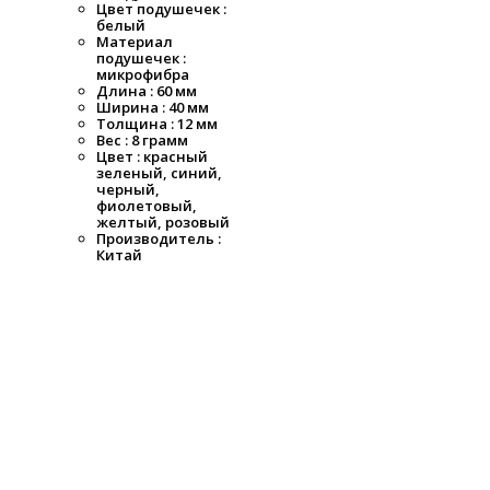
Цвет подушечек :
белый
Материал
подушечек :
микрофибра
Длина : 60 мм
Ширина : 40 мм
Толщина : 12 мм
Вес : 8 грамм
Цвет : красный
зеленый, синий,
черный,
фиолетовый,
желтый, розовый
Производитель :
Китай