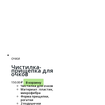
ОЧКИ
Чистилка-
прищепка для
очков
150.00
₽
В корзину
Чистилка для очков
Материал : пластик,
микрофибра
Форма прищепки,
рогатки
2 подушечки