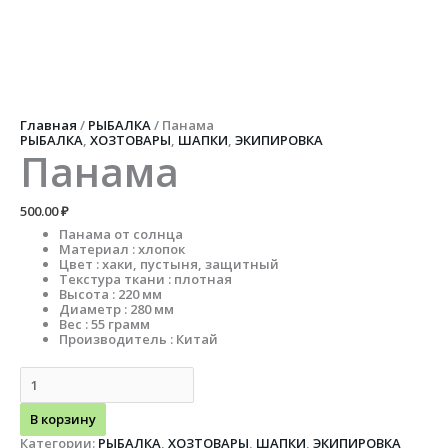
Перейти
к
содержимому
Количество
Первоначальная
Текущая
товара
цена
цена:
Панама
составляла
200.00 ₽.
250.00 ₽.
Главная
/
РЫБАЛКА
/ Панама
РЫБАЛКА
,
ХОЗТОВАРЫ
,
ШАПКИ
,
ЭКИПИРОВКА
Панама
500.00
₽
Панама от солнца
Материал : хлопок
Цвет : хаки, пустыня, защитный
Текстура ткани : плотная
Высота : 220 мм
Диаметр : 280 мм
Вес : 55 грамм
Производитель : Китай
В корзину
Категории:
РЫБАЛКА
,
ХОЗТОВАРЫ
,
ШАПКИ
,
ЭКИПИРОВКА