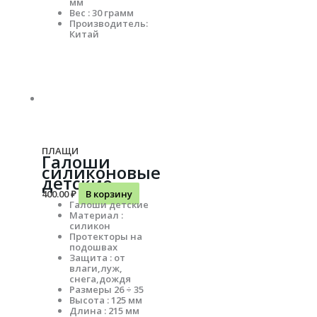
мм
Вес : 30 грамм
Производитель:
Китай
ПЛАЩИ
Галоши
силиконовые
детские
400.00
₽
В корзину
Галоши детские
Материал :
силикон
Протекторы на
подошвах
Защита : от
влаги,луж,
снега,дождя
Размеры 26 ÷ 35
Высота : 125 мм
Длина : 215 мм