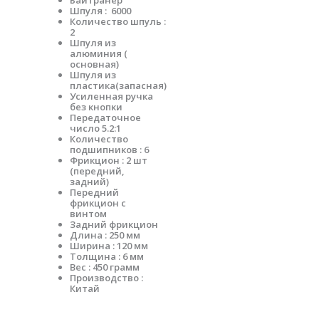
Байтранер
Шпуля : 6000
Количество шпуль :
2
Шпуля из
алюминия (
основная)
Шпуля из
пластика(запасная)
Усиленная ручка
без кнопки
Передаточное
число 5.2:1
Количество
подшипников : 6
Фрикцион : 2 шт
(передний,
задний)
Передний
фрикцион с
винтом
Задний фрикцион
Длина : 250 мм
Ширина : 120 мм
Толщина : 6 мм
Вес : 450 грамм
Производство :
Китай