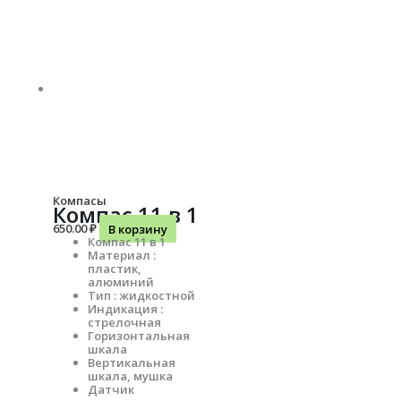
Компасы
Компас 11 в 1
650.00
₽
В корзину
Компас 11 в 1
Материал :
пластик,
алюминий
Тип : жидкостной
Индикация :
стрелочная
Горизонтальная
шкала
Вертикальная
шкала, мушка
Датчик