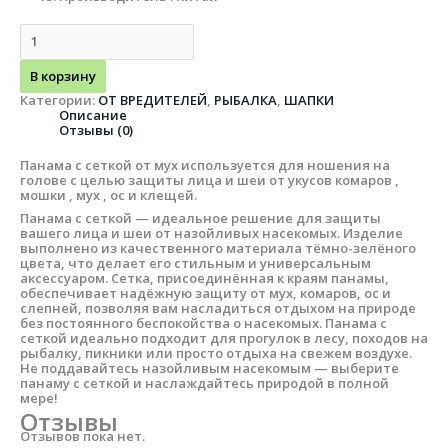
В корзину
Категории:
ОТ ВРЕДИТЕЛЕЙ
,
РЫБАЛКА
,
ШАПКИ
Описание
Отзывы (0)
Панама с сеткой от мух используется для ношения на
голове с целью защиты лица и шеи от укусов комаров ,
мошки , мух , ос и клещей.
Панама с сеткой — идеальное решение для защиты
вашего лица и шеи от назойливых насекомых. Изделие
выполнено из качественного материала тёмно-зелёного
цвета, что делает его стильным и универсальным
аксессуаром. Сетка, присоединённая к краям панамы,
обеспечивает надёжную защиту от мух, комаров, ос и
слепней, позволяя вам насладиться отдыхом на природе
без постоянного беспокойства о насекомых. Панама с
сеткой идеально подходит для прогулок в лесу, походов на
рыбалку, пикники или просто отдыха на свежем воздухе.
Не поддавайтесь назойливым насекомым — выберите
панаму с сеткой и наслаждайтесь природой в полной
мере!
Отзывы
Отзывов пока нет.