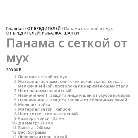
Перейти
к
содержимому
Количество
товара
Панама
Главная
/
ОТ ВРЕДИТЕЛЕЙ
/ Панама с сеткой от мух
с
ОТ ВРЕДИТЕЛЕЙ
,
РЫБАЛКА
,
ШАПКИ
сеткой
Панама с сеткой от
от
мух
мух
300.00
₽
Панама с сеткой от мух
Материал панамы : синтетическая ткань, сетка с
мелкой ячейкой, проволока из нержавеющей стали
Цвет панамы : защитный
Назначение 1 : защита лица и шеи от укусов комаров
Назначение 2 : защита головы от солнечных лучей
Мелкая ячейка
Материал сетки : капрон
Цвет сетки : темно-зеленый
Размер ячейки : 0.5 мм
Диаметр : 310 мм
Высота : 240 мм
Вес : 50 грамм
Производитель : Китай