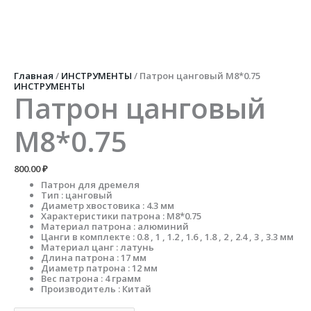
Перейти
к
содержимому
Количество
товара
Патрон
цанговый
Главная
/
ИНСТРУМЕНТЫ
/ Патрон цанговый М8*0.75
М8*0.75
ИНСТРУМЕНТЫ
Патрон цанговый
М8*0.75
800.00
₽
Патрон для дремеля
Тип : цанговый
Диаметр хвостовика : 4.3 мм
Характеристики патрона : М8*0.75
Материал патрона : алюминий
Цанги в комплекте : 0.8 , 1 , 1.2 , 1.6 , 1.8 , 2 , 2.4 , 3 , 3.3 мм
Материал цанг : латунь
Длина патрона : 17 мм
Диаметр патрона : 12 мм
Вес патрона : 4 грамм
Производитель : Китай