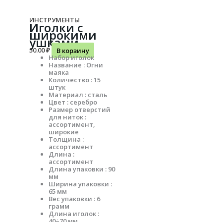
ИНСТРУМЕНТЫ
Иголки с
широкими
ушками
50.00
₽
В корзину
Набор иголок
Название : Огни
маяка
Количество : 15
штук
Материал : сталь
Цвет : серебро
Размер отверстий
для ниток :
ассортимент,
широкие
Толщина :
ассортимент
Длина :
ассортимент
Длина упаковки : 90
мм
Ширина упаковки :
65 мм
Вес упаковки : 6
грамм
Длина иголок :
40÷70 мм