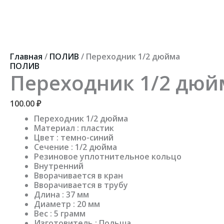
Перейти
к
содержимому
Количество
товара
Переходник
Главная
/
ПОЛИВ
/ Переходник 1/2 дюйма
1/2
ПОЛИВ
дюйма
Переходник 1/2 дюй
100.00
₽
Переходник 1/2 дюйма
Материал : пластик
Цвет : темно-синий
Сечение : 1/2 дюйма
Резиновое уплотнительное кольцо
Внутренний
Вворачивается в кран
Вворачивается в трубу
Длина : 37 мм
Диаметр : 20 мм
Вес : 5 грамм
Изготовитель : Польша