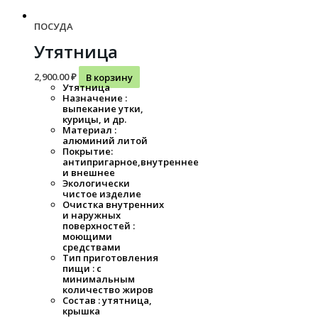
ПОСУДА
Утятница
2,900.00
₽
В корзину
Утятница
Назначение :
выпекание утки,
курицы, и др.
Материал :
алюминий литой
Покрытие:
антипригарное,внутреннее
и внешнее
Экологически
чистое изделие
Очистка внутренних
и наружных
поверхностей :
моющими
средствами
Тип приготовления
пищи : с
минимальным
количество жиров
Состав : утятница,
крышка