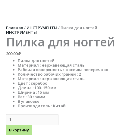
Перейти
к
содержимому
Количество
товара
Пилка
Главная
/
ИНСТРУМЕНТЫ
/ Пилка для ногтей
для
ИНСТРУМЕНТЫ
ногтей
Пилка для ногтей
200.00
₽
Пилка для ногтей
Материал : нержавеющая сталь
Рабочая поверхность : насечка поперечная
Количество рабочих граней : 2
Материал : нержавеющая сталь
Цвет : серебро
Длина : 100÷150 мм
Ширина : 15 мм
Вес : 30 грамм
В упаковке
Производитель : Китай
В корзину