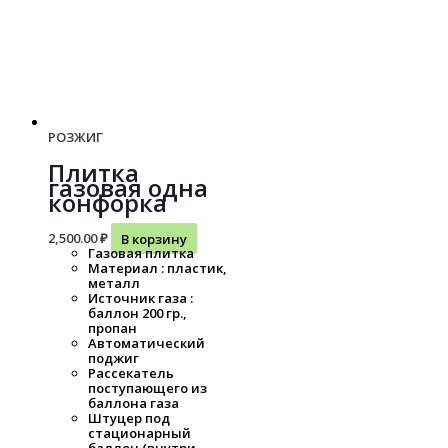
РОЗЖИГ
Плитка
газовая одна
конфорка
2,500.00
₽
В корзину
Газовая плитка
Материал : пластик,
металл
Источник газа :
баллон 200 гр.,
пропан
Автоматический
поджиг
Рассекатель
поступающего из
баллона газа
Штуцер под
стационарный