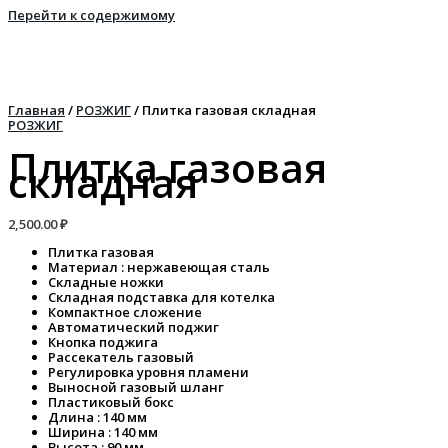
Перейти к содержимому
Главная
/
РОЗЖИГ
/ Плитка газовая складная
РОЗЖИГ
Плитка газовая
складная
2,500.00
₽
Плитка газовая
Материал : нержавеющая сталь
Складные ножки
Складная подставка для котелка
Компактное сложение
Автоматический поджиг
Кнопка поджига
Рассекатель газовый
Регулировка уровня пламени
Выносной газовый шланг
Пластиковый бокс
Длина : 140 мм
Ширина : 140 мм
Высота : 90 мм