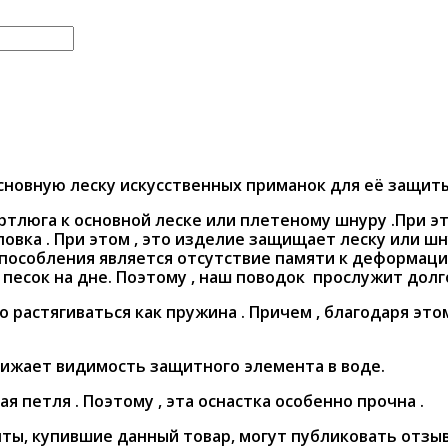
сновную леску искусственных приманок для её защит
тлюга к основной леске или плетеному шнуру .При эт
оловка . При этом , это изделие защищает леску или 
способления является отсутствие памяти к деформаци
песок на дне. Поэтому , наш поводок прослужит долг
растягиваться как пружина . Причем , благодаря это
нижает видимость защитного элемента в воде.
я петля . Поэтому , эта оснастка особенно прочна .
ты, купившие данный товар, могут публиковать отзы