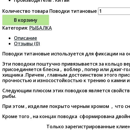
Количество товара Поводки титановые
В корзину
Категория:
РЫБАЛКА
Описание
Отзывы (0)
Поводки титановые используется для фиксации на о
Эти поводоки поштучно привязывается за кольцо вер
присоединяется блесна , воблер , попер или джиг-г
хищника .Причем , главным достоинством этого при
прочностью и износостойкостью к трению о камни и 
Следующим плюсом этих поводков является свойство 
рыбы.
При этом , изделие покрыто черным хромом , что с
Кроме того , на концах поводка сформирована двойна
Только зарегистрированные клиен