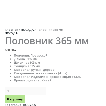
Перейти
к
содержимому
Количество
товара
Половник
365
мм
Главная
/
ПОСУДА
/ Половник 365 мм
ПОСУДА
Половник 365 мм
600.00
₽
Половник Поварской
Длина : 365 мм
Ширина : 105 мм
Толщина : 35 мм
Материал ручки : дерево
Соединение : на заклепках (4 шт)
Материал изделия : нержавеющая сталь
Производитель : Китай
В корзину
Категория:
ПОСУДА