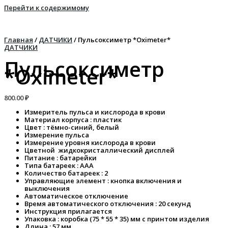
Перейти к содержимому
Главная
/
ДАТЧИКИ
/ Пульсоксиметр *Oximeter*
ДАТЧИКИ
Пульсоксиметр
*Oximeter*
800.00
₽
Измеритель пульса и кислорода в крови
Материал корпуса : пластик
Цвет : тёмно-синий, белый
Измерение пульса
Измерение уровня кислорода в крови
Цветной жидкокристаллический дисплей
Питание : батарейки
Типа батареек : ААА
Количество батареек : 2
Управляющие элемент : кнопка включения и
выключения
Автоматическое отключение
Время автоматического отключения : 20 секунд
Инструкция прилагается
Упаковка : коробка (75 * 55 * 35) мм с принтом изделия
Длина : 57 мм