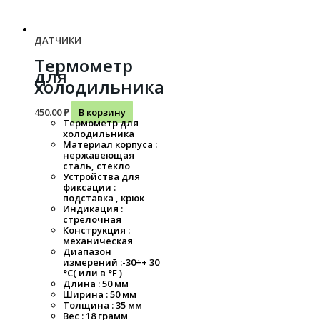
ДАТЧИКИ
Термометр
для
холодильника
450.00
₽
В корзину
Термометр для
холодильника
Материал корпуса :
нержавеющая
сталь, стекло
Устройства для
фиксации :
подставка , крюк
Индикация :
стрелочная
Конструкция :
механическая
Диапазон
измерений :-30÷+ 30
°C( или в °F )
Длина : 50 мм
Ширина : 50 мм
Толщина : 35 мм
Вес : 18 грамм