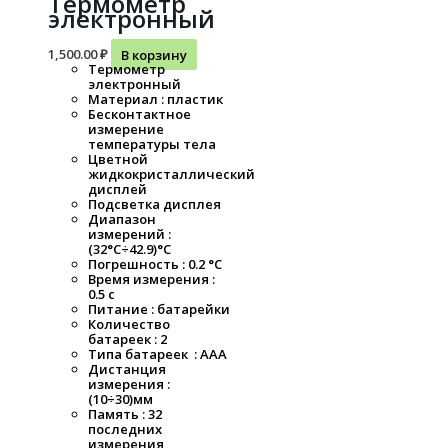
Термометр
электронный
1,500.00
₽
В корзину
Термометр
электронный
Материал : пластик
Бесконтактное
измерение
температуры тела
Цветной
жидкокристаллический
дисплей
Подсветка дисплея
Диапазон
измерений :
(32°С÷42.9)°С
Погрешность : 0.2 °С
Время измерения :
0.5 с
Питание : батарейки
Количество
батареек : 2
Типа батареек : ААА
Дистанция
измерения :
(10÷30)мм
Память : 32
последних
измерения