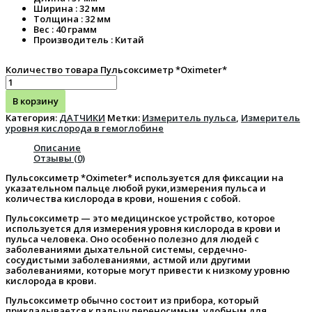
Ширина : 32 мм
Толщина : 32 мм
Вес : 40 грамм
Производитель : Китай
Количество товара Пульсоксиметр *Oximeter*
В корзину
Категория:
ДАТЧИКИ
Метки:
Измеритель пульса
,
Измеритель
уровня кислорода в гемоглобине
Описание
Отзывы (0)
Пульсоксиметр *Oximeter* используется для фиксации на
указательном пальце любой руки,измерения пульса и
количества кислорода в крови, ношения с собой.
Пульсоксиметр — это медицинское устройство, которое
используется для измерения уровня кислорода в крови и
пульса человека. Оно особенно полезно для людей с
заболеваниями дыхательной системы, сердечно-
сосудистыми заболеваниями, астмой или другими
заболеваниями, которые могут привести к низкому уровню
кислорода в крови.
Пульсоксиметр обычно состоит из прибора, который
прикладывается к пальцу переносимым, удобным для