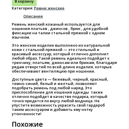
В корзину
Категория:
Ремни женские
Описание
Ремень женский кожаный используется для
ношения платьев , джинсов , брюк , для удобной
фиксации на талии стальной пряжкой с одним
язычком.
Это женское изделие выполнено из натуральной
кожи с стальной пряжкой — это стильный и
красивый аксессуар, который отлично дополнит
любой образ. Такой ремень идеально подойдет к
тренчику, платьям, джинсам или брюкам, благодаря
рядам отверстий по всей длине изделия, которые
обеспечивают вентиляцию при ношении.
Доступные цвета — бежевый, черный, красный,
темно-синий, белый и желтый, позволяют
подобрать ремень под любой наряд. Это
приспособление для ношения одежды также
отлично подойдет в качестве подарка, который
точно придется по вкусу любой моднице. Не
упустите возможность украсить свой гардероб
таким аксессуаром и добавить ему нотку
утонченности!
Похожие