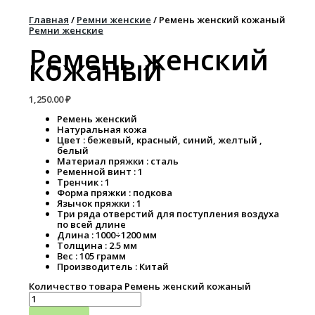
Главная
/
Ремни женские
/ Ремень женский кожаный
Ремни женские
Ремень женский
кожаный
1,250.00
₽
Ремень женский
Натуральная кожа
Цвет : бежевый, красный, синий, желтый ,
белый
Материал пряжки : сталь
Ременной винт : 1
Тренчик : 1
Форма пряжки : подкова
Язычок пряжки : 1
Три ряда отверстий для поступления воздуха
по всей длине
Длина : 1000÷1200 мм
Толщина : 2.5 мм
Вес : 105 грамм
Производитель : Китай
Количество товара Ремень женский кожаный