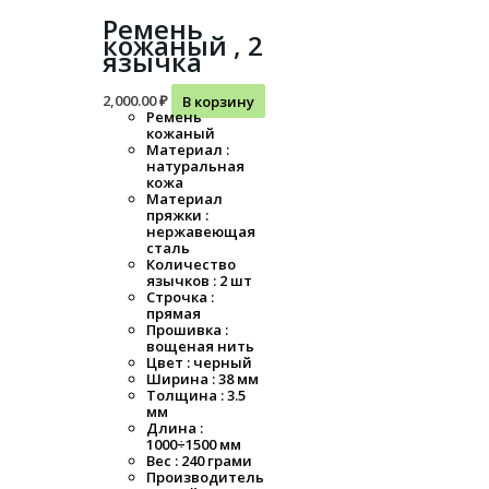
Ремень
кожаный , 2
язычка
2,000.00
₽
В корзину
Ремень
кожаный
Материал :
натуральная
кожа
Материал
пряжки :
нержавеющая
сталь
Количество
язычков : 2 шт
Строчка :
прямая
Прошивка :
вощеная нить
Цвет : черный
Ширина : 38 мм
Толщина : 3.5
мм
Длина :
1000÷1500 мм
Вес : 240 грами
Производитель