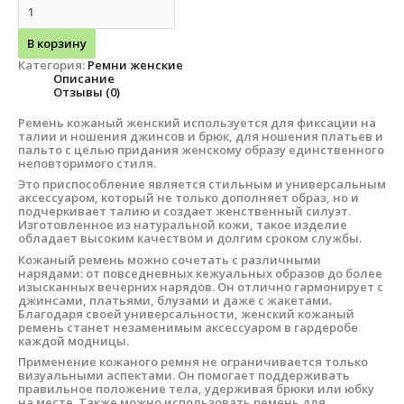
В корзину
Категория:
Ремни женские
Описание
Отзывы (0)
Ремень кожаный женский используется для фиксации на
талии и ношения джинсов и брюк, для ношения платьев и
пальто с целью придания женскому образу единственного
неповторимого стиля.
Это приспособление является стильным и универсальным
аксессуаром, который не только дополняет образ, но и
подчеркивает талию и создает женственный силуэт.
Изготовленное из натуральной кожи, такое изделие
обладает высоким качеством и долгим сроком службы.
Кожаный ремень можно сочетать с различными
нарядами: от повседневных кежуальных образов до более
изысканных вечерних нарядов. Он отлично гармонирует с
джинсами, платьями, блузами и даже с жакетами.
Благодаря своей универсальности, женский кожаный
ремень станет незаменимым аксессуаром в гардеробе
каждой модницы.
Применение кожаного ремня не ограничивается только
визуальными аспектами. Он помогает поддерживать
правильное положение тела, удерживая брюки или юбку
на месте. Также можно использовать ремень для