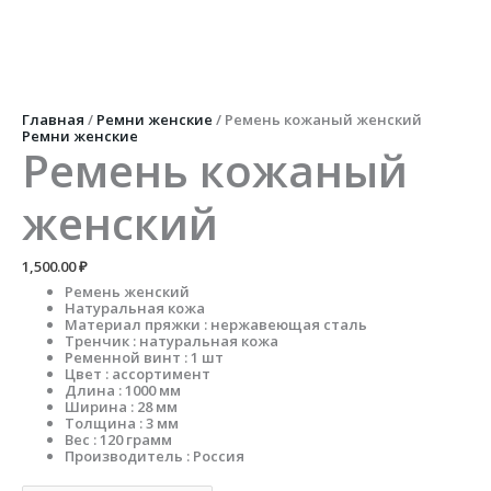
Перейти
к
содержимому
Количество
товара
Ремень
кожаный
Главная
/
Ремни женские
/ Ремень кожаный женский
женский
Ремни женские
Ремень кожаный
женский
1,500.00
₽
Ремень женский
Натуральная кожа
Материал пряжки : нержавеющая сталь
Тренчик : натуральная кожа
Ременной винт : 1 шт
Цвет : ассортимент
Длина : 1000 мм
Ширина : 28 мм
Толщина : 3 мм
Вес : 120 грамм
Производитель : Россия