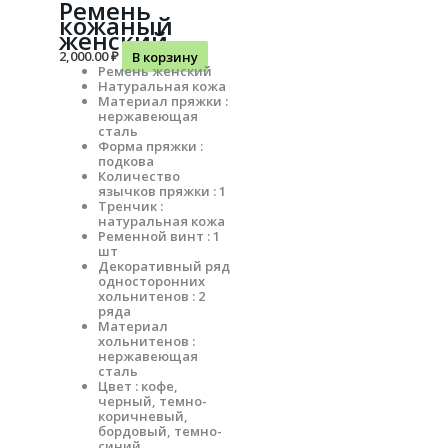
Ремень
кожаный
женский
2,000.00
₽
В корзину
Ремень женский
Натуральная кожа
Материал пряжки :
нержавеющая
сталь
Форма пряжки :
подкова
Количество
язычков пряжки : 1
Тренчик :
натуральная кожа
Ременной винт : 1
шт
Декоративный ряд
односторонних
хольнитенов : 2
ряда
Материал
хольнитенов :
нержавеющая
сталь
Цвет : кофе,
черный, темно-
коричневый,
бордовый, темно-
синий