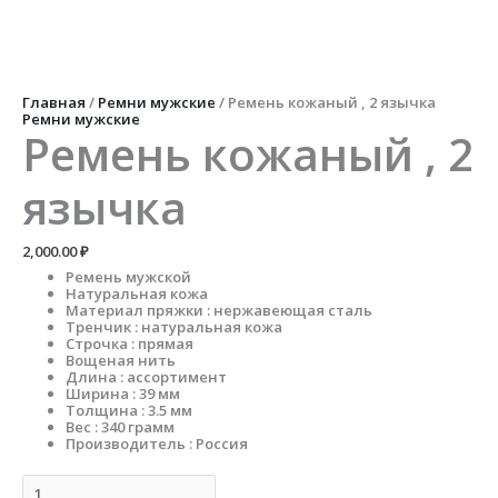
Перейти
к
содержимому
Количество
товара
Ремень
Главная
/
Ремни мужские
/ Ремень кожаный , 2 язычка
кожаный
Ремни мужские
,
Ремень кожаный , 2
2
язычка
язычка
2,000.00
₽
Ремень мужской
Натуральная кожа
Материал пряжки : нержавеющая сталь
Тренчик : натуральная кожа
Строчка : прямая
Вощеная нить
Длина : ассортимент
Ширина : 39 мм
Толщина : 3.5 мм
Вес : 340 грамм
Производитель : Россия