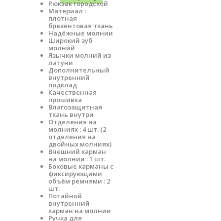
Рюкзак городской
Материал :
плотная
брезентовая ткань
Надёжные молнии
Широкий зуб
молний
Язычки молний из
латуни
Дополнительный
внутренний
подклад
Качественная
прошивка
Влагозащитная
ткань внутри
Отделения на
молниях : 4 шт. (2
отделения на
двойных молниях)
Внешний карман
на молнии : 1 шт.
Боковые карманы с
фиксирующими
объём ремнями : 2
шт.
Потайной
внутренний
карман на молнии
Ручка для