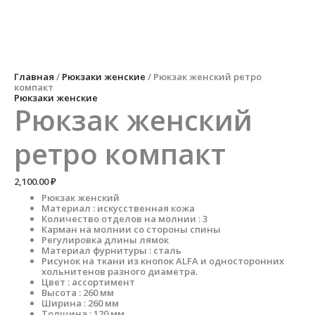
Перейти
к
содержимому
Главная
/
Рюкзаки женские
/ Рюкзак женский ретро
компакт
Рюкзаки женские
Рюкзак женский
ретро компакт
2,100.00
₽
Рюкзак женский
Материал : искусственная кожа
Количество отделов на молнии : 3
Карман на молнии со стороны спины
Регулировка длины лямок
Материал фурнитуры : сталь
Рисунок на ткани из кнопок ALFA и односторонних
хольнитенов разного диаметра.
Цвет : ассортимент
Высота : 260 мм
Ширина : 260 мм
Толщина : 120 мм