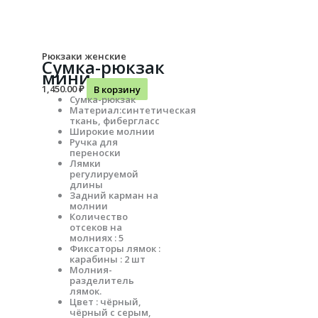
Рюкзаки женские
Сумка-рюкзак
мини
1,450.00
₽
В корзину
Сумка-рюкзак
Материал:синтетическая
ткань, фибергласс
Широкие молнии
Ручка для
переноски
Лямки
регулируемой
длины
Задний карман на
молнии
Количество
отсеков на
молниях : 5
Фиксаторы лямок :
карабины : 2 шт
Молния-
разделитель
лямок.
Цвет : чёрный,
чёрный с серым,