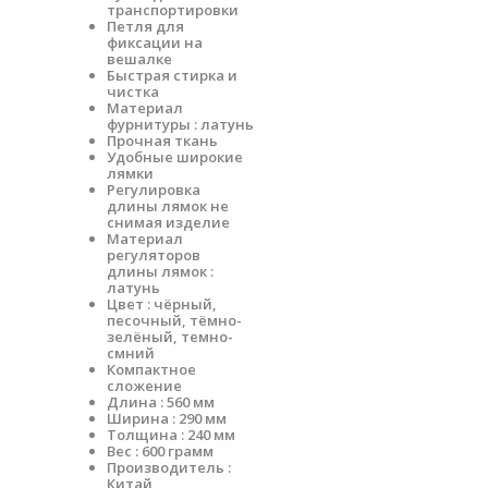
транспортировки
Петля для
фиксации на
вешалке
Быстрая стирка и
чистка
Материал
фурнитуры : латунь
Прочная ткань
Удобные широкие
лямки
Регулировка
длины лямок не
снимая изделие
Материал
регуляторов
длины лямок :
латунь
Цвет : чёрный,
песочный, тёмно-
зелёный, темно-
смний
Компактное
сложение
Длина : 560 мм
Ширина : 290 мм
Толщина : 240 мм
Вес : 600 грамм
Производитель :
Китай