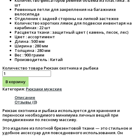
Количество фиксаторов ремней объёма из пластика : 8
шт
Ременные петли для закрепления на багажнике
велосипеда
Отделение с задней стороны на липкой застежке
Количество коротких лямок для подвески инвентаря на
карабинах : 22 шт
Расцветка ткани : защитный цвет ( камень, песок, лес)
Цвет : ассортимент
Длина : 500 мм
Ширина : 280 мм
Толщина : 280 мм
Вес : 900 грамм
Производитель : Китай
Количество товара Рюкзак охотника и рыбака
В корзину
Категория:
Рюкзаки мужские
Описание
Отзывы (0)
Рюкзак охотника и рыбака используется для хранения и
переноски необходимого минимума личных вещей при
передвижении по лесному массиву.
Это изделие из плотной брезентовой ткани — это стильное и
удобное аксессуар для повседневного использования. Он