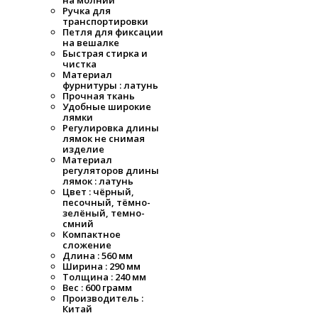
на молнии
Ручка для
транспортировки
Петля для фиксации
на вешалке
Быстрая стирка и
чистка
Материал
фурнитуры : латунь
Прочная ткань
Удобные широкие
лямки
Регулировка длины
лямок не снимая
изделие
Материал
регуляторов длины
лямок : латунь
Цвет : чёрный,
песочный, тёмно-
зелёный, темно-
смний
Компактное
сложение
Длина : 560 мм
Ширина : 290 мм
Толщина : 240 мм
Вес : 600 грамм
Производитель :
Китай