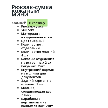
Рюкзак-сумка
кожаный
мини
4,500.00
₽
В корзину
Рюкзак-сумка
Унисекс
Материал :
натуральная кожа
Цвет : черный
Количество :
отделений
Количество молний :
4 шт
Боковые отделения
на встречных 2-ух
бегунках : 2 шт
Внутренний карман
на молнии для
документов
Задний карман на
молнии : 1 шт.
Молния,
соединяющая две
лямки
Карабины с
вертлюгами на
концах лямок : 2 шт