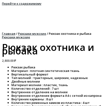
Перейти к содержимому
Главная
/
Рюкзаки мужские
/ Рюкзак охотника и рыбака
Рюкзаки мужские
Рюкзак охотника и
рыбака
2,800.00
₽
Рюкзак рыбака
Материал : плотная синтетическая ткань
Вертикальный формат
Тип молний : тракторные, широкие, надежные
Двойные молнии
Материал молнии : пластик, ткань
Количество отделений : 7 шт
Внутреннее отделение на молнии
Внутреннее отделение формата А4 с сеткой из капрона
Внутрение карманы : 8 шт
Количество ременных замков из пластика : 4 шт