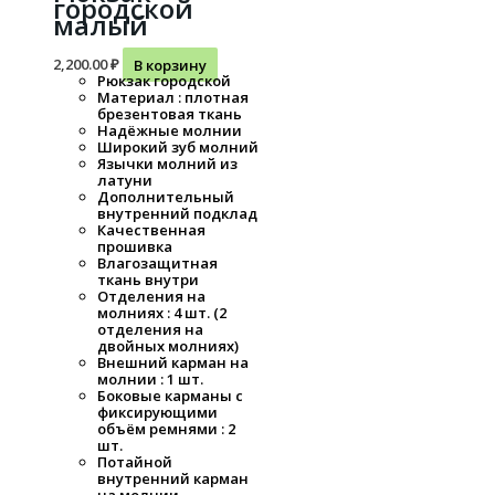
городской
малый
2,200.00
₽
В корзину
Рюкзак городской
Материал : плотная
брезентовая ткань
Надёжные молнии
Широкий зуб молний
Язычки молний из
латуни
Дополнительный
внутренний подклад
Качественная
прошивка
Влагозащитная
ткань внутри
Отделения на
молниях : 4 шт. (2
отделения на
двойных молниях)
Внешний карман на
молнии : 1 шт.
Боковые карманы с
фиксирующими
объём ремнями : 2
шт.
Потайной
внутренний карман