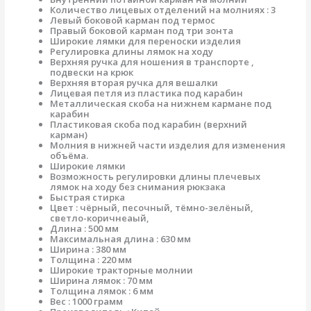
Количество лицевых отделений на молниях : 3
Левый боковой карман под термос
Правый боковой карман под три зонта
Широкие лямки для переноски изделия
Регулировка длины лямок на ходу
Верхняя ручка для ношения в транспорте ,
подвески на крюк
Верхняя вторая ручка для вешалки
Лицевая петля из пластика под карабин
Металлическая скоба на нижнем кармане под
карабин
Пластиковая скоба под карабин (верхний
карман)
Молния в нижней части изделия для изменения
объёма.
Широкие лямки
Возможность регулировки длины плечевых
лямок на ходу без снимания рюкзака
Быстрая стирка
Цвет : чёрный, песочный, тёмно-зелёный,
светло-коричнеаый,
Длина : 500 мм
Максимальная длина : 630 мм
Ширина : 380 мм
Толщина : 220 мм
Широкие тракторные молнии
Ширина лямок : 70 мм
Толщина лямок : 6 мм
Вес : 1000 грамм