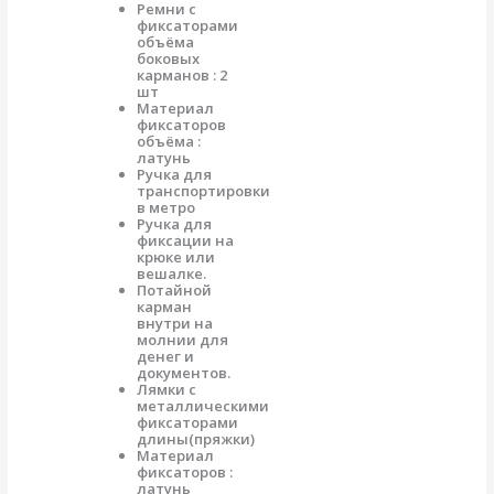
Ремни с
фиксаторами
объёма
боковых
карманов : 2
шт
Материал
фиксаторов
объёма :
латунь
Ручка для
транспортировки
в метро
Ручка для
фиксации на
крюке или
вешалке.
Потайной
карман
внутри на
молнии для
денег и
документов.
Лямки с
металлическими
фиксаторами
длины(пряжки)
Материал
фиксаторов :
латунь