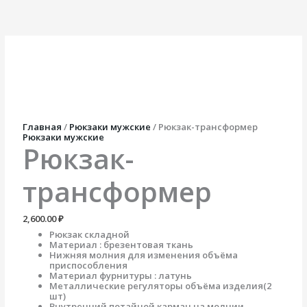
Перейти
Количество
к
товара
содержимому
Рюкзак-
трансформер
Главная
/
Рюкзаки мужские
/ Рюкзак-трансформер
Рюкзаки мужские
Рюкзак-
трансформер
2,600.00
₽
Рюкзак складной
Материал : брезентовая ткань
Нижняя молния для изменения объёма
приспособления
Материал фурнитуры : латунь
Металлические регуляторы объёма изделия(2
шт)
Внутренний потайной карман на молнии