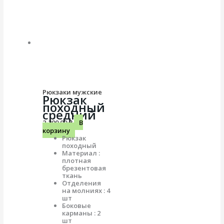
Рюкзаки мужские
Рюкзак
походный
средний
2,200.00
₽
В
корзину
Рюкзак
походный
Материал :
плотная
брезентовая
ткань
Отделения
на молниях : 4
шт
Боковые
карманы : 2
шт