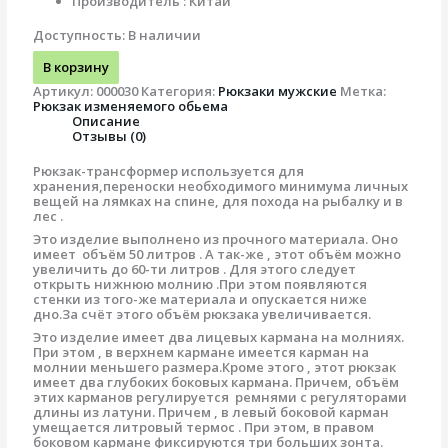
Производитель : Китай
Доступность:
В наличии
В корзину
Артикул:
000030
Категория:
Рюкзаки мужские
Метка:
Рюкзак изменяемого обьема
Описание
Отзывы (0)
Рюкзак-трансформер используется для
хранения,переноски необходимого минимума личных
вещей на лямках на спине, для похода на рыбалку и в
лес .
Это изделие выполнено из прочного материала. Оно
имеет объём 50 литров . А так-же , этот объём можно
увеличить до 60-ти литров . Для этого следует
открыть нижнюю молнию .При этом появляются
стенки из того-же материала и опускается ниже
дно.За счёт этого объём рюкзака увеличивается.
Это изделие имеет два лицевых кармана на молниях.
При этом , в верхнем кармане имеется карман на
молнии меньшего размера.Кроме этого , этот рюкзак
имеет два глубоких боковых кармана. Причем, объём
этих карманов регулируется ремнями с регуляторами
длины из латуни. Причем , в левый боковой карман
умещается литровый термос . При этом, в правом
боковом кармане фиксируются три больших зонта.