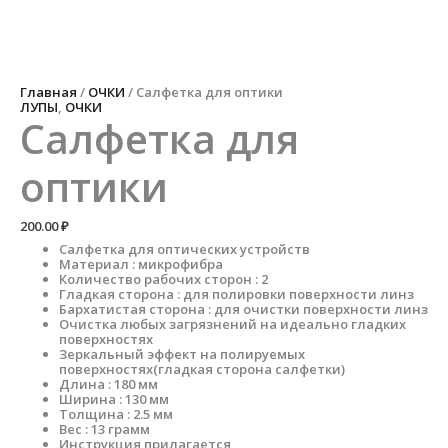
Перейти
к
содержимому
Количество
товара
Салфетка
Главная
/
ОЧКИ
/ Салфетка для оптики
для
ЛУПЫ
,
ОЧКИ
оптики
Салфетка для
оптики
200.00
₽
Салфетка для оптических устройств
Материал : микрофибра
Количество рабочих сторон : 2
Гладкая сторона : для полировки поверхности линз
Бархатистая сторона : для очистки поверхности линз
Очистка любых загрязнений на идеально гладких
поверхностях
Зеркальный эффект на полируемых
поверхностях(гладкая сторона салфетки)
Длина : 180 мм
Ширина : 130 мм
Толщина : 2.5 мм
Вес : 13 грамм
Инструкция прилагается