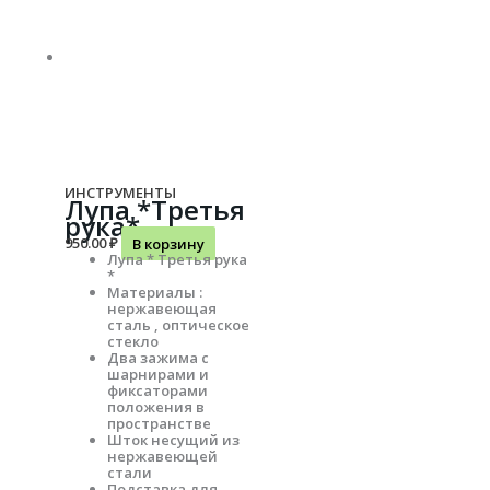
ИНСТРУМЕНТЫ
Лупа *Третья
рука*
950.00
₽
В корзину
Лупа * Третья рука
*
Материалы :
нержавеющая
сталь , оптическое
стекло
Два зажима с
шарнирами и
фиксаторами
положения в
пространстве
Шток несущий из
нержавеющей
стали
Подставка для