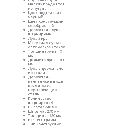
мелких предметов
из чугуна
Цвет подставки :
черный
Цвет конструкции :
серебристый
Держатель лупы
шарнирный
Лупа 5 крат
Материал лупы :
оптическое стекло
Толщина лупы : 9
мм
Диаметр лупы : 100
мм
Лупа в держателе
из стали
Держатель
паяльника в виде
пружины из
нержавеющей
стали
Количество
шарниров : 4
Высота : 240 мм
Ширина : 270 мм
Толщина : 120 мм
Вес : 600 грамм
Тип конструкции :