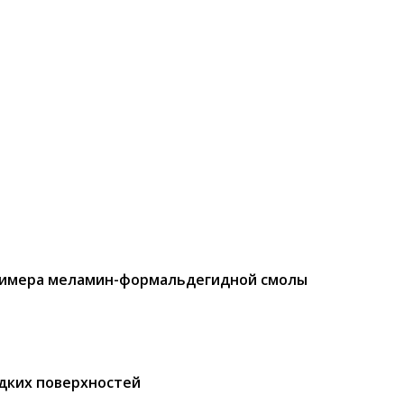
олимера меламин-формальдегидной смолы
адких поверхностей