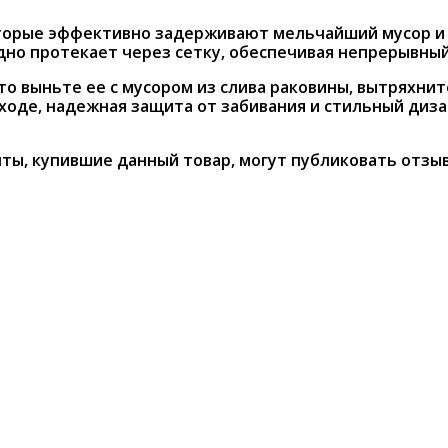
торые эффективно задерживают мельчайший мусор и 
дно протекает через сетку, обеспечивая непрерывный
то выньте ее с мусором из слива раковины, вытряхни
 уходе, надежная защита от забивания и стильный д
ты, купившие данный товар, могут публиковать отзы