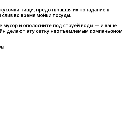
кусочки пищи, предотвращая их попадание в
 слив во время мойки посуды.
те мусор и ополосните под струей воды — и ваше
изайн делают эту сетку неотъемлемым компаньоном
вы.