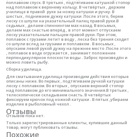
поплавком спуск. В третьих , подтягиваем катушкой стопор
над поплавком к верхнему кольцу. В четвёртых , держим
училище в правой руке за ножку катушки и ручку. В
шестых , поднимаем дужку катушки .После этого, берем
леску со шпули на указательный палец правой руки.В
седьмых , делаем спиннингом мах назад. В восьмых,
делаем мах снастью вперёд , в этот момент отпускаем
леску указательным пальцем правой руки. При этом,
поплавок с грузами летит в воду , леска без трения сходит
со шпули вслед за грузами и поплавком . В восьмых ,
опускаем левой рукой дужку на прежнее место .После этого
, поплавок в воде огружается , занимает положение
перпендикулярное плоскости воды . Заброс произведён и
можно ловить рыбу.
Сборка удилища.
Для сматывания удилища производим действия которые
описаны ниже. Во первых , подтягиваем ручкой катушки
леску с поплавком. Во вторых , опускаем верхний стопор
над поплавком до его минимального значения.В третьих ,
телескопически складываем снасть. В четвёртых
фиксируем крючок под ножкой катушки . В пятых ,убираем
изделие в рыболовный чехол .
Отзывы
Отзывов пока нет.
Только зарегистрированные клиенты, купившие данный
товар, могут публиковать отзывы.
Похожие