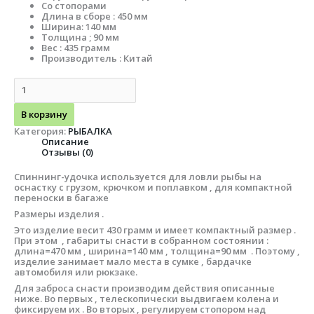
Со стопорами
Длина в сборе : 450 мм
Ширина: 140 мм
Толщина ; 90 мм
Вес : 435 грамм
Производитель : Китай
В корзину
Категория:
РЫБАЛКА
Описание
Отзывы (0)
Спиннинг-удочка используется для ловли рыбы на
оснастку с грузом, крючком и поплавком , для компактной
переноски в багаже
Размеры изделия .
Это изделие весит 430 грамм и имеет компактный размер .
При этом , габариты снасти в собранном состоянии :
длина=470 мм , ширина=140 мм , толщина=90 мм . Поэтому ,
изделие занимает мало места в сумке , бардачке
автомобиля или рюкзаке.
Для заброса снасти производим действия описанные
ниже. Во первых , телескопически выдвигаем колена и
фиксируем их . Во вторых , регулируем стопором над