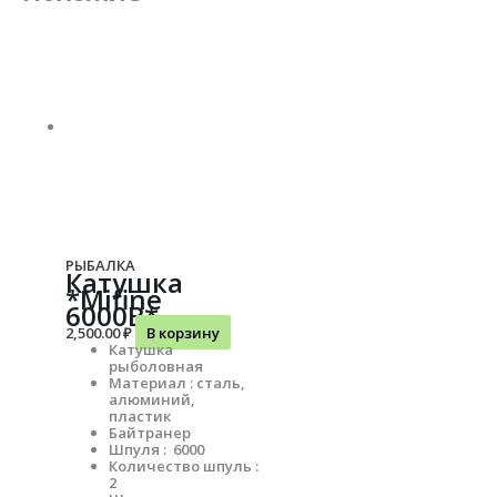
РЫБАЛКА
Катушка
*Mifine
6000B*
2,500.00
₽
В корзину
Катушка
рыболовная
Материал : сталь,
алюминий,
пластик
Байтранер
Шпуля : 6000
Количество шпуль :
2