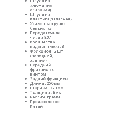
Шпуля из
алюминия (
основная)
Шпуля из
пластика(запасная)
Усиленная ручка
без кнопки
Передаточное
число 5.2:1
Количество
подшипников : 6
Фрикцион : 2 шт
(передний,
задний)
Передний
фрикцион с
винтом
Задний фрикцион
Длина : 250 мм
Ширина : 120 мм
Толщина : 6 мм
Вес : 450 грамм
Производство :
Китай