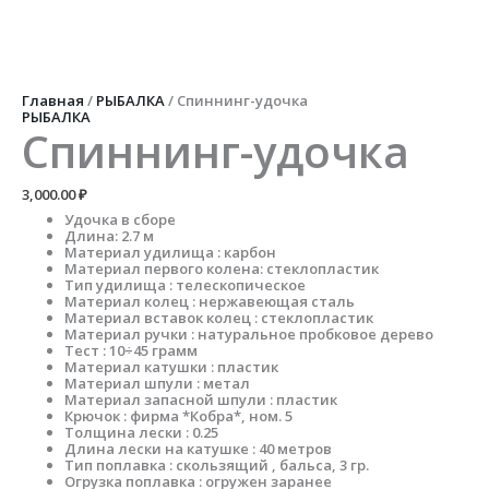
Перейти
к
содержимому
Количество
товара
Спиннинг-
Главная
/
РЫБАЛКА
/ Спиннинг-удочка
удочка
РЫБАЛКА
Спиннинг-удочка
3,000.00
₽
Удочка в сборе
Длина: 2.7 м
Материал удилища : карбон
Материал первого колена: стеклопластик
Тип удилища : телескопическое
Материал колец : нержавеющая сталь
Материал вставок колец : стеклопластик
Материал ручки : натуральное пробковое дерево
Тест : 10÷45 грамм
Материал катушки : пластик
Материал шпули : метал
Материал запасной шпули : пластик
Крючок : фирма *Кобра*, ном. 5
Толщина лески : 0.25
Длина лески на катушке : 40 метров
Тип поплавка : скользящий , бальса, 3 гр.
Огрузка поплавка : огружен заранее