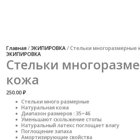
Перейти
к
содержимому
Количество
Первоначальная
Текущая
товара
цена
цена:
Стельки
составляла
200.00 ₽.
многоразмерные
250.00 ₽.
кожа
Главная
/
ЭКИПИРОВКА
/ Стельки многоразмерные 
ЭКИПИРОВКА
Стельки многоразм
кожа
250.00
₽
Стельки много размерные
Натуральная кожа
Диапазон размеров : 35÷46
Уменьшают скольжение стопы
Натуральный латекс поглощает влагу
Поглощение запаха
Амортизирующие свойства