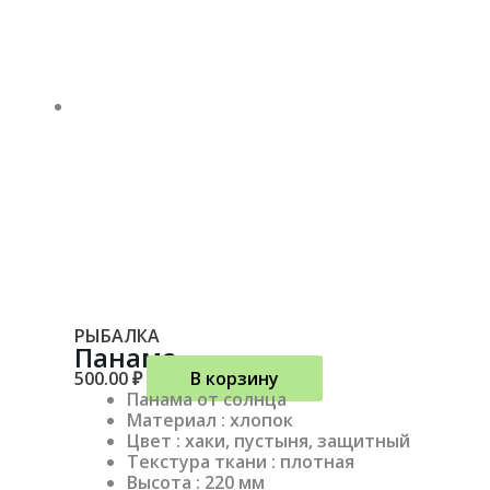
РЫБАЛКА
Панама
500.00
₽
В корзину
Панама от солнца
Материал : хлопок
Цвет : хаки, пустыня, защитный
Текстура ткани : плотная
Высота : 220 мм