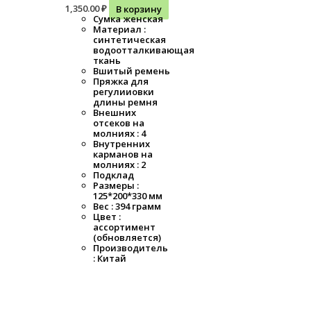
1,350.00
₽
В корзину
Сумка женская
Материал :
синтетическая
водоотталкивающая
ткань
Вшитый ремень
Пряжка для
регулииовки
длины ремня
Внешних
отсеков на
молниях : 4
Внутренних
карманов на
молниях : 2
Подклад
Размеры :
125*200*330 мм
Вес : 394 грамм
Цвет :
ассортимент
(обновляется)
Производитель
: Китай