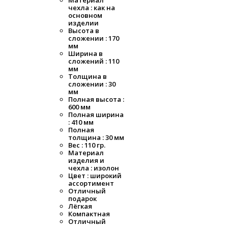
Материал
чехла : как на
основном
изделии
Высота в
сложении : 170
мм
Ширина в
сложений : 110
мм
Толщина в
сложении : 30
мм
Полная высота :
600 мм
Полная ширина
: 410 мм
Полная
толщина : 30 мм
Вес : 110 гр.
Материал
изделия и
чехла : изолон
Цвет : широкий
ассортимент
Отличный
подарок
Лёгкая
Компактная
Отличный