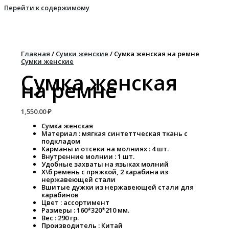
Перейти к содержимому
Главная
/
Сумки женские
/ Сумка женская на ремне
Сумки женские
Сумка женская
на ремне
1,550.00
₽
Сумка женская
Материал : мягкая синтеттческая ткань с
подкладом
Карманы и отсеки на молниях : 4 шт.
Внутренние молнии : 1 шт.
Удобные захваты на языках молний
Х\б ремень с пряжкой, 2 карабина из
нержавеющей стали
Вшитые дужки из нержавеющей стали для
карабинов
Цвет : ассортимент
Размеры : 160*320*210 мм.
Вес : 290 гр.
Производитель : Китай