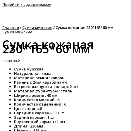
Перейти к содержимому
Главная
/
Сумки мужские
/ Сумка кожаная 230*165*60 мм
Сумки мужские
Сумка кожаная
230*165*60 мм
3,500.00
₽
Сумка мужская
Натуральная кожа
Материал ремня : капрон
Ремень с 2-мя карабинами
Встроенные дужки-кольца: 2 шт
Материал фурнитуры : сталь
Ширина ремня : 40 мм
Количество молний : 6
Количество отделений : 6
Цвет : черный
Передние карманы : 3 шт
Задний карман : 1 шт
Внутренний карман : 1 шт
Длина : 230 мм
Ширина : 165 мм