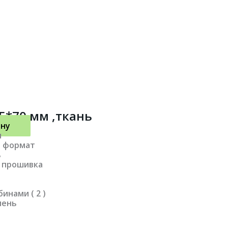
5*70 мм ,ткань
ину
я
й формат
ь
 прошивка
бинами ( 2 )
мень