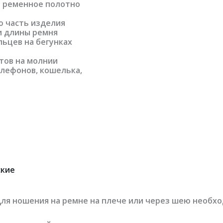
е ременное полотно
 часть изделия
и длины ремня
ьцев на бегунках
тов на молнии
елефонов, кошелька,
ские
для ношения на ремне на плече или через шею необх