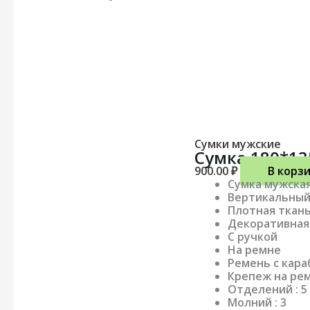
Сумки мужские
Сумка 180*13
900.00
₽
В корз
Сумка мужска
Вертикальны
Плотная ткан
Декоративная
С ручкой
На ремне
Ремень с кара
Крепеж на ре
Отделений : 5
Молний : 3