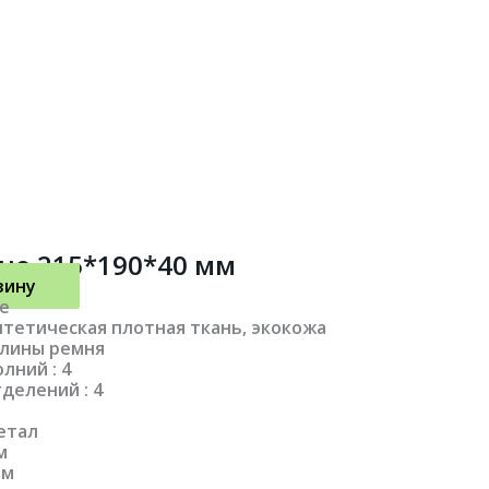
не 215*190*40 мм
зину
не
нтетическая плотная ткань, экокожа
длины ремня
лний : 4
делений : 4
етал
м
мм