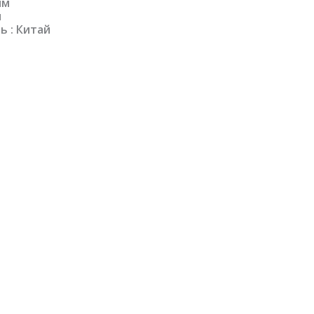
мм
м
 : Китай