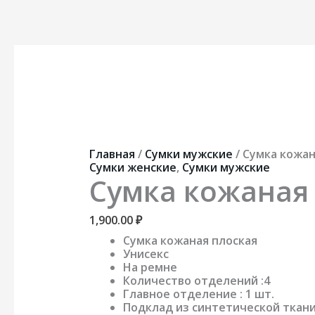
Перейти
к
содержимому
Количество
товара
Сумка
кожаная
плоская
Главная
/
Сумки мужские
/ Сумка кожан
Сумки женские
,
Сумки мужские
Сумка кожаная
1,900.00
₽
Сумка кожаная плоская
Унисекс
На ремне
Количество отделений :4
Главное отделение : 1 шт.
Подклад из синтетической ткан