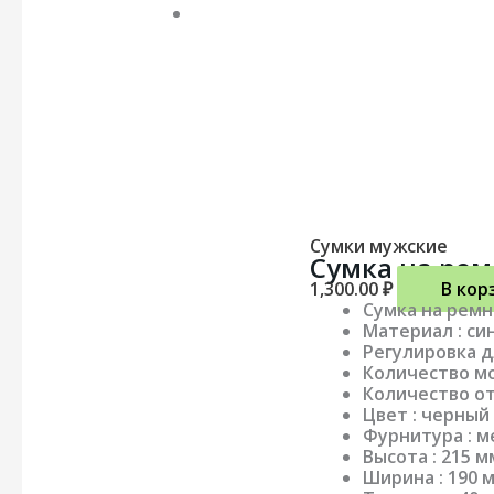
Сумки мужские
Сумка на рем
1,300.00
₽
В кор
Сумка на рем
Материал : си
Регулировка 
Количество мо
Количество от
Цвет : черный
Фурнитура : м
Высота : 215 м
Ширина : 190 