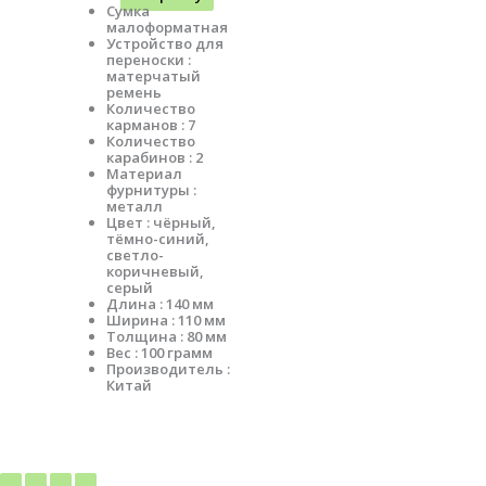
Сумка
малоформатная
Устройство для
переноски :
матерчатый
ремень
Количество
карманов : 7
Количество
карабинов : 2
Материал
фурнитуры :
металл
Цвет : чёрный,
тёмно-синий,
светло-
коричневый,
серый
Длина : 140 мм
Ширина : 110 мм
Толщина : 80 мм
Вес : 100 грамм
Производитель :
Китай