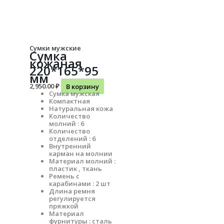
Сумки мужские
Сумка
кожаная
220*165*95
мм
2,950.00
₽
В корзину
Сумка мужская
Компактная
Натуральная кожа
Количество
молний : 6
Количество
отделений : 6
Внутренний
карман на молнии
Материал молний :
пластик , ткань
Ремень с
карабинами : 2 шт
Длина ремня
регулируется
пряжкой
Материал
фурнитуры : сталь