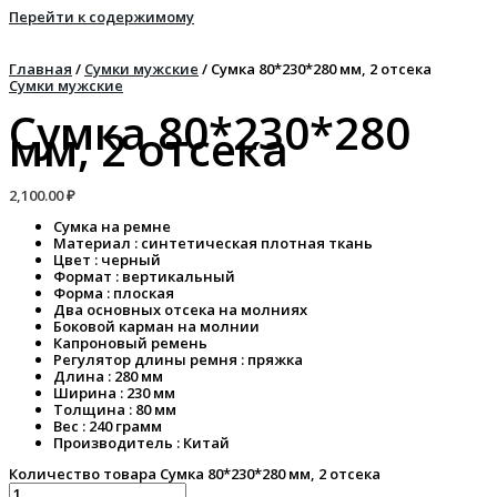
Перейти к содержимому
Главная
/
Сумки мужские
/ Сумка 80*230*280 мм, 2 отсека
Сумки мужские
Сумка 80*230*280
мм, 2 отсека
2,100.00
₽
Сумка на ремне
Материал : синтетическая плотная ткань
Цвет : черный
Формат : вертикальный
Форма : плоская
Два основных отсека на молниях
Боковой карман на молнии
Капроновый ремень
Регулятор длины ремня : пряжка
Длина : 280 мм
Ширина : 230 мм
Толщина : 80 мм
Вес : 240 грамм
Производитель : Китай
Количество товара Сумка 80*230*280 мм, 2 отсека