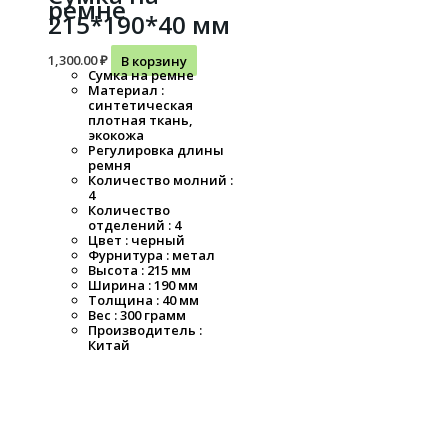
ремне
215*190*40 мм
1,300.00
₽
В корзину
Сумка на ремне
Материал :
синтетическая
плотная ткань,
экокожа
Регулировка длины
ремня
Количество молний :
4
Количество
отделений : 4
Цвет : черный
Фурнитура : метал
Высота : 215 мм
Ширина : 190 мм
Толщина : 40 мм
Вес : 300 грамм
Производитель :
Китай