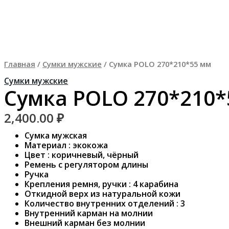
Перейти
Количество
к
товара
содержимому
Сумка
POLO
270*210*55
мм
Главная
/
Сумки мужские
/ Сумка POLO 270*210*55 мм
Сумки мужские
Сумка POLO 270*210*
2,400.00
₽
Сумка мужская
Материал : экокожа
Цвет : коричневый, чёрный
Ремень с регулятором длины
Ручка
Крепления ремня, ручки : 4 карабина
Откидной верх из натуральной кожи
Количество внутренних отделений : 3
Внутренний карман на молнии
Внешний карман без молнии