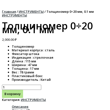
Перейти
Количество
к
товара
содержимому
Толщиномер
Главная
/
ИНСТРУМЕНТЫ
/ Толщиномер 0÷20 мм, 0.1 мм
0÷20
ИНСТРУМЕНТЫ
мм,
0.1
Толщиномер 0÷20
мм
мм, 0.1 мм
2,000.00
₽
Толщиномер
Материал корпуса : сталь
Фиксатор штока
Индикация : стрелочная
Длина : 115 мм
Ширина : 47 мм
Толщина : 17 мм
Вес : 78 грамм
Пластиковый бокс
Производитель : Китай
В корзину
Категория:
ИНСТРУМЕНТЫ
Описание