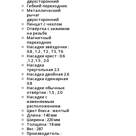
двухсторонний
Гибкий переходник
Металлический
рычаг
двухсторонний
Пинцет с чехлом
Отвёртка с зажимом
на резьбе
Магнитный
переходник
Насадки звёздочки :
0.8 , 1.2 , T2 , T3, T6
Насадки крест : 0.6
,1.2 ,1.5 , 2.0
Насадка
треугольная 2.3
Насадка двойная 2.6
Насадка одинарная
0.8
Насадки обычные
отвёртки : 1.5 , 2.0
Насадки с
изменяемым
расположением
Цвет бокса : желтый
Длина : 140 мм
Ширина : 220 мм
Толщина : 18 мм
Вес : 287
Производитель :