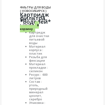
ФИЬТРЫ ДЛЯ ВОДЫ
( НОВОСИБИРСК )
Картридж
фильтра
*Водолей*
1,100.00
₽
В
корзину
Картридж
для очистки
питьевой
воды
Материал
корпуса :
пластик
Резьба для
фиксации
Материал
прокладки :
силикон
Ресурс : 600
литров
Состав :
уголь,
природный
минерал
цеолит,
серебро
Упаковка :