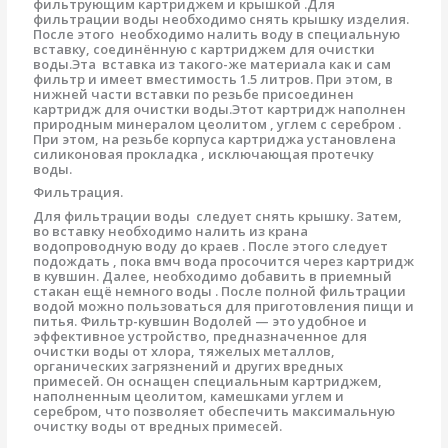
фильтрующим картриджем и крышкой .Для
фильтрации воды необходимо снять крышку изделия.
После этого необходимо налить воду в специальную
вставку, соединённую с картриджем для очистки
воды.Эта вставка из такого-же материала как и сам
фильтр и имеет вместимость 1.5 литров. При этом, в
нижней части вставки по резьбе присоединен
картридж для очистки воды.Этот картридж наполнен
природным минералом цеолитом , углем с серебром .
При этом, на резьбе корпуса картриджа установлена
силиконовая прокладка , исключающая протечку
воды.
Фильтрация.
Для фильтрации воды следует снять крышку. Затем,
во вставку необходимо налить из крана
водопроводную воду до краев . После этого следует
подождать , пока вмч вода просочится через картридж
в кувшин. Далее, необходимо добавить в приемный
стакан ещё немного воды . После полной фильтрации
водой можно пользоваться для приготовления пищи и
питья. Фильтр-кувшин Водолей — это удобное и
эффективное устройство, предназначенное для
очистки воды от хлора, тяжелых металлов,
органических загрязнений и других вредных
примесей. Он оснащен специальным картриджем,
наполненным цеолитом, камешками углем и
серебром, что позволяет обеспечить максимальную
очистку воды от вредных примесей.