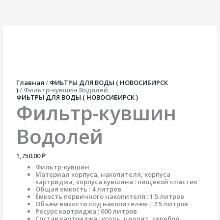
Перейти
Количество
к
товара
содержимому
Фильтр-
кувшин
Водолей
Главная
/
ФИЬТРЫ ДЛЯ ВОДЫ ( НОВОСИБИРСК
)
/ Фильтр-кувшин Водолей
ФИЬТРЫ ДЛЯ ВОДЫ ( НОВОСИБИРСК )
Фильтр-кувшин
Водолей
1,750.00
₽
Фильтр-кувшин
Материал корпуса, накопителя, корпуса
картриджа, корпуса кувшина : пищевой пластик
Общая емкость : 4 литров
Ёмкость первичного накопителя : 1.5 литров
Объём емкости под накопителем : 2.5 литров
Ресурс картриджа : 600 литров
Состав картриджа : уголь, цеолит, серебро