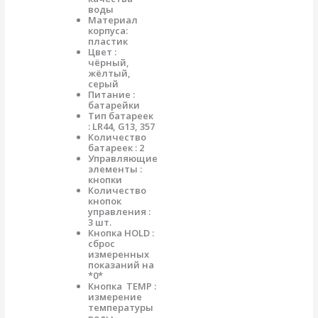
воды
Материал
корпуса:
пластик
Цвет :
чёрный,
жёлтый,
серый
Питание :
батарейки
Тип батареек
: LR44, G13, 357
Количество
батареек : 2
Управляющие
элементы :
кнопки
Количество
кнопок
управления :
3 шт.
Кнопка HOLD :
сброс
измеренных
показаний на
*0*
Кнопка TEMP :
измерение
температуры
воды