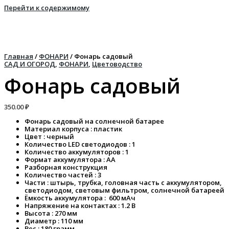
Перейти к содержимому
Главная
/
ФОНАРИ
/ Фонарь садовый
САД И ОГОРОД
,
ФОНАРИ
,
Цветоводство
Фонарь садовый
350.00
₽
Фонарь садовый на солнечной батарее
Материал корпуса : пластик
Цвет : черный
Количество LED светодиодов : 1
Количество аккумуляторов : 1
Формат аккумулятора : АА
Разборная конструкция
Количество частей : 3
Части : штырь, трубка, головная часть с аккумулятором,
светодиодом, световым фильтром, солнечной батареей
Ёмкость аккумулятора : 600 мАч
Напряжение на контактах : 1.2 В
Высота : 270 мм
Диаметр : 110 мм
Вес : 180 грамм