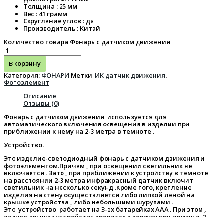
Толщина : 25 мм
Вес : 41 грамм
Скругление углов : да
Производитель : Китай
Количество товара Фонарь с датчиком движения
В корзину
Категория:
ФОНАРИ
Метки:
ИК датчик движения
,
Фотоэлемент
Описание
Отзывы (0)
Фонарь с датчиком движения используется для
автоматического включения освещения в изделии при
приближении к нему на 2-3 метра в темноте .
Устройство.
Это изделие-светодиодный фонарь с датчиком движения и
фотоэлементом.Причем , при освещении светильник не
включается . Зато , при приближении к устройству в темноте
на расстоянии 2-3 метра инфракрасный датчик включит
светильник на несколько секунд .Кроме того, крепление
изделия на стену осуществляется либо липкой леной на
крышке устройства , либо небольшими шурупами .
Это устройство работает на 3-ех батарейках AAA . При этом ,
задняя крышка устройства крепится к корпусу при помощи 2-