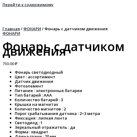
Перейти к содержимому
Главная
/
ФОНАРИ
/ Фонарь с датчиком движения
ФОНАРИ
Фонарь с датчиком
движения
750.00
₽
Фонарь светодиодный
Цвет : ассортимент
Датчик движения
Фотоэлемент
Питание : электронные батареи
Тип батарей : ААА
Количество батарей : 3
Крышка на магнитах
Количество магнитов : 2
Порог срабатывания датчика : 2÷3 метра
Фиксация : липкая лента
Светодиод : 1
Зеркальный отражатель : да
Форма : квадрат
Длина грани : 70 мм