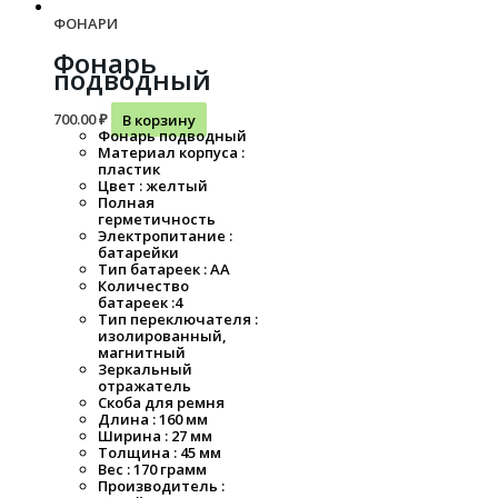
ФОНАРИ
Фонарь
подводный
700.00
₽
В корзину
Фонарь подводный
Материал корпуса :
пластик
Цвет : желтый
Полная
герметичность
Электропитание :
батарейки
Тип батареек : АА
Количество
батареек :4
Тип переключателя :
изолированный,
магнитный
Зеркальный
отражатель
Скоба для ремня
Длина : 160 мм
Ширина : 27 мм
Толщина : 45 мм
Вес : 170 грамм
Производитель :