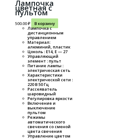
Лампочка
цветная с
пультом
500.00
₽
В корзину
Лампочка с
дистанционным
управлением
Материал:
алюминий, пластик
Цоколь : Е14, Е — 27
Управляющий
элемент : пульт
Питание лампы :
электрическая сеть
Характеристики
электрической сети :
220 В 50 Гц
Рассеяватель
шаровидный
Регулировка яркости
Включение и
выключение
пультом
Режимы
автоматического
свечения со сменой
цвета свечения
Управление цветом